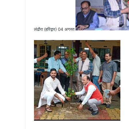
a
i
l
लंढौरा (हरिद्वार) 04 अगस्त