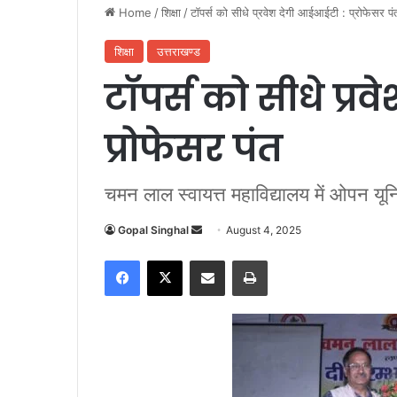
Home
/
शिक्षा
/
टॉपर्स को सीधे प्रवेश देगी आईआईटी : प्रोफेसर पं
शिक्षा
उत्तराखण्ड
टॉपर्स को सीधे प्र
प्रोफेसर पंत
चमन लाल स्वायत्त महाविद्यालय में ओपन यूनिव
Gopal Singhal
S
August 4, 2025
e
Facebook
X
Share via Email
Print
n
d
a
n
e
m