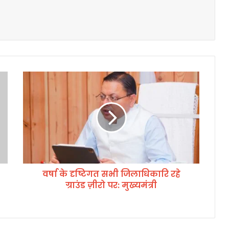
व
र्षा
के
दृ
ष्टि
ग
त
स
भी
वर्षा के दृष्टिगत सभी जिलाधिकारि रहे
जि
ग्राउंड ज़ीरो पर: मुख्यमंत्री
ला
धि
का
रि
र