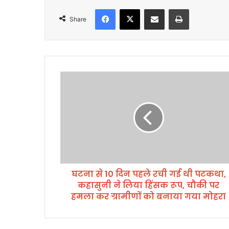
Facebook
X
Share via Email
Print
Share
घ
ट
ना
से
1
0
दि
न
प
घटना से 10 दिन पहले रची गई थी पटकथा,
ह
कहासुनी ने लिया हिंसक रूप, चौकी पर
ले
र
हमला कर ग्रामीणों को बनाया गया मोहरा
ची
ग
ई