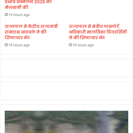
प्रभाव सम्मेलन 2026 की
र्दे
मेजबानी की
श
,
15 hours ago
स्वा
राज्यपाल से केंद्रीय राज्यमंत्री
राज्यपाल से क्षेत्रीय पासपोर्ट
स्थ्य
रामदास आठवले ने की
अधिकारी मालविका प्रियदर्शिनी
आ
शिष्टाचार भेंट
ने की शिष्टाचार भेंट
यु
15 hours ago
15 hours ago
क्त
ब
ना
ने
प
र
वि
चा
र