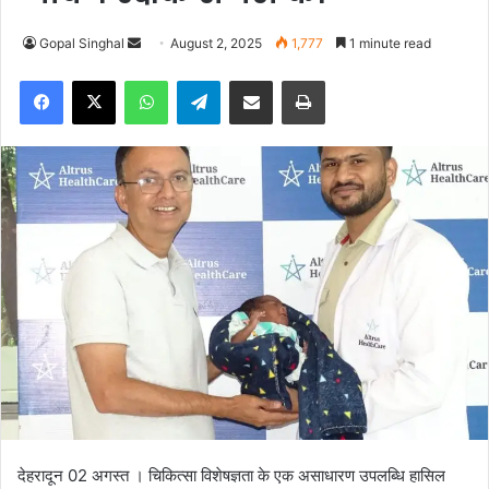
Gopal Singhal
S
August 2, 2025
1,777
1 minute read
e
Facebook
X
WhatsApp
Telegram
Share via Email
Print
n
d
a
n
e
m
a
i
l
देहरादून 02 अगस्त । चिकित्सा विशेषज्ञता के एक असाधारण उपलब्धि हासिल