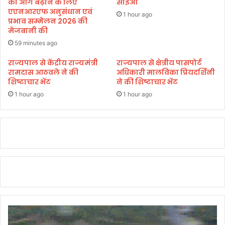
,
को आगे बढ़ाने के लिए
सीईओ
एएनआरएफ अनुसंधान एवं
ह
1 hour ago
प्रभाव सम्मेलन 2026 की
वा
मेजबानी की
ई
कि
59 minutes ago
ले
राज्यपाल से केंद्रीय राज्यमंत्री
राज्यपाल से क्षेत्रीय पासपोर्ट
ब
रामदास आठवले ने की
अधिकारी मालविका प्रियदर्शिनी
ना
शिष्टाचार भेंट
ने की शिष्टाचार भेंट
र
1 hour ago
1 hour ago
ही
कां
ग्रे
स
:
भ
ट्ट