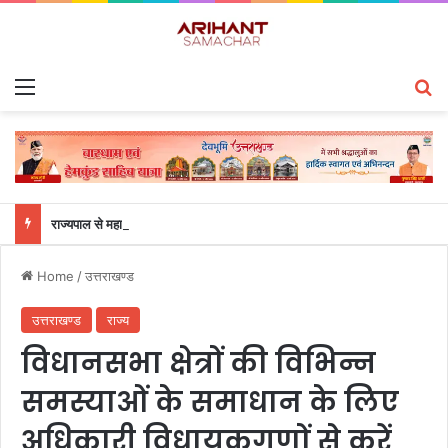
Menu
S
राज्यपाल से महालेखाकार, लेखापरीक्षा उत्तराखंड संजीव कुमार ने की शिष्टाचार भेंट
Home
/
उत्तराखण्ड
उत्तराखण्ड
राज्य
विधानसभा क्षेत्रों की विभिन्न
समस्याओं के समाधान के लिए
अधिकारी विधायकगणों से करें