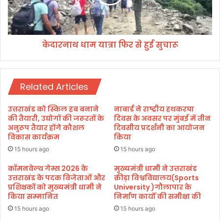
ल
धा
से
म
की
या
शि
त्रा
ष्टा
केदारनाथ धाम यात्रा फिर से हुई सुचारू
फि
चा
र
र
से
भें
हु
ट
Related Articles
ई
सु
चा
उत्तराखंड को स्किल हब बनाने
नाबार्ड ने राष्ट्रीय हथकरघा
रू
की तैयारी, उद्योगों की जरूरतों के
दिवस के अवसर पर मुंबई में तीन
अनुरूप तैयार होंगे कौशल
दिवसीय प्रदर्शनी का आयोजन
विकास कार्यक्रम
किया
15 hours ago
15 hours ago
कॉमनवेल्थ गेम्स 2026 के
मुख्यमंत्री धामी ने उत्तराखंड
उत्तराखंड के पदक विजेताओं और
क्रीड़ा विश्वविद्यालय(Sports
प्रशिक्षकों को मुख्यमंत्री धामी ने
University )गौलापार के
किया सम्मानित
निर्माण कार्यों की समीक्षा की
15 hours ago
15 hours ago