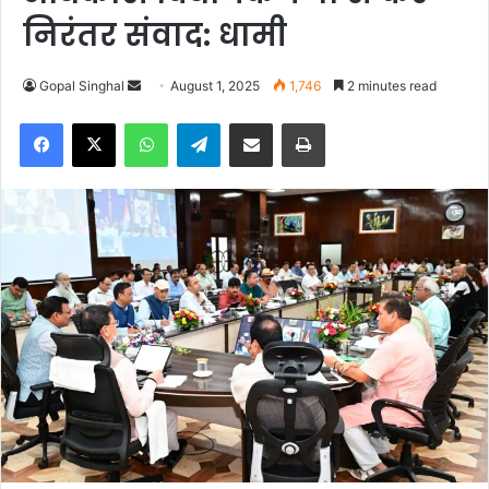
निरंतर संवाद: धामी
Gopal Singhal
S
August 1, 2025
1,746
2 minutes read
e
Facebook
X
WhatsApp
Telegram
Share via Email
Print
n
d
a
n
e
m
a
i
l