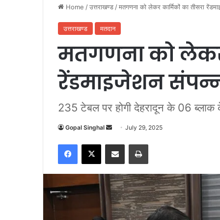
Home
/
उत्तराखण्ड
/
मतगणना को लेकर कार्मिकों का तीसरा रेंडमा
उत्तराखण्ड
मतदान
मतगणना को लेकर 
रेंडमाइजेशन संपन्
235 टेबल पर होगी देहरादून के 06 ब्लाक
Gopal Singhal
S
July 29, 2025
e
Facebook
X
Share via Email
Print
n
d
a
n
e
m