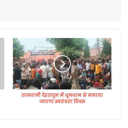
रा
ज
धा
नी
दे
ह
रा
दू
न
राजधानी देहरादून में धूमधाम से मनाया
में
जाएगा स्वतंत्रता दिवस
धू
म
धा
म
से