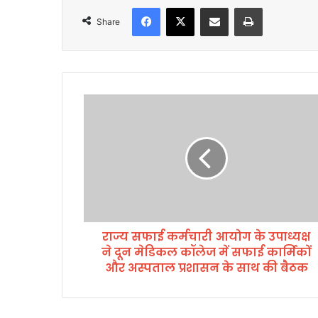
Facebook
X
Share via Email
Print
Share
रा
ज्य
स
फा
ई
क
र्म
चा
री
राज्य सफाई कर्मचारी आयोग के उपाध्यक्ष
आ
ने दून मेडिकल कॉलेज में सफाई कार्मिकों
यो
ग
और अस्पताल प्रशासन के साथ की बैठक
के
उ
पा