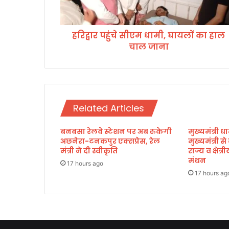
चे
सी
ए
हरिद्वार पहुंचे सीएम धामी, घायलों का हाल
म
चाल जाना
धा
मी
,
घा
य
लों
Related Articles
का
हा
बनबसा रेलवे स्टेशन पर अब रुकेगी
मुख्यमंत्री धा
ल
अछनेरा-टनकपुर एक्सप्रेस, रेल
मुख्यमंत्री स
चा
मंत्री ने दी स्वीकृति
राज्य व क्षेत
ल
मंथन
जा
17 hours ago
17 hours ag
ना