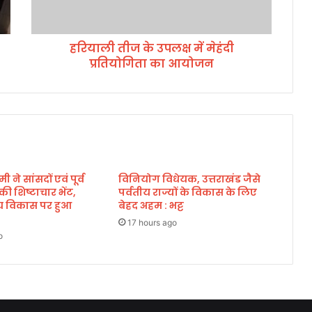
के
उ
प
हरियाली तीज के उपलक्ष में मेहंदी
ल
प्रतियोगिता का आयोजन
क्ष
में
मे
हं
दी
प्र
ति
यो
मी ने सांसदों एवं पूर्व
विनियोग विधेयक, उत्तराखंड जैसे
गि
े की शिष्टाचार भेंट,
पर्वतीय राज्यों के विकास के लिए
ता
्रीय विकास पर हुआ
बेहद अहम : भट्ट
का
आ
17 hours ago
o
यो
ज
न