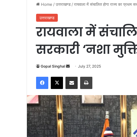
Home
/
उत्तराखण्ड
/
रायवाला में संचालित होगा राज्य का प्रथम सरका
उत्तराखण्ड
रायवाला में संचालि
सरकारी ‘नशा मुक्ति प
Gopal Singhal
S
July 27, 2025
e
Facebook
X
Share via Email
Print
n
d
a
n
e
m
a
i