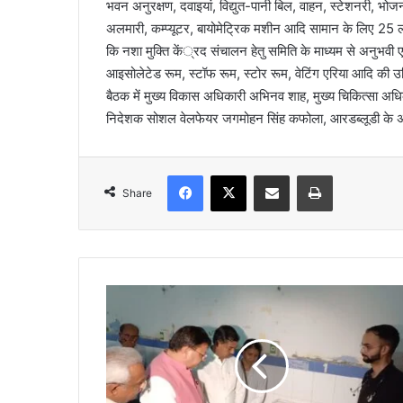
भवन अनुरक्षण, दवाइयां, विद्युत-पानी बिल, वाहन, स्टेशनरी, भोजन
अलमारी, कम्प्यूटर, बायोमेट्रिक मशीन आदि सामान के लिए 25 
कि नशा मुक्ति कें्रद संचालन हेतु समिति के माध्यम से अनुभवी
आइसोलेटेड रूम, स्टॉफ रूम, स्टोर रूम, वेटिंग एरिया आदि की 
बैठक में मुख्य विकास अधिकारी अभिनव शाह, मुख्य चिकित्सा अधि
निदेशक सोशल वेलफेयर जगमोहन सिंह कफोला, आरडब्लूडी के अ
Facebook
X
Share via Email
Print
Share
ह
रि
द्वा
र
प
हुं