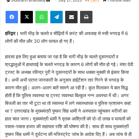
Siddharth Bhardwaj
S
July 27, 2025
1,803
1 minute read
e
Facebook
X
WhatsApp
Telegram
Share via Email
Print
n
d
a
हरिद्वार।
भारी भीड़ के चलते व सीढ़ियों में करंट की अफवाह से मची भगदड़ में 6
n
लोगों की मौत और 30 लोग घायल हो गए हैं।
e
m
हादसा इस लिए हुआ बताया जा रहा है कि भारी भीड़ के चलते दुकानदारों व
a
श्रद्धालुओं में हाथापाई के चलते भगदड़ के कारण 6 लोगों की मौत हो गई। मंशा देवी
i
ट्रस्ट के अध्यक्ष रविन्द्र पुरी ने दुकानदारों के साथ धक्का मुक्की से इंकार किया
l
है। अभी अभी प्राप्त जानकारी के अनुसार हाईटेंशन तार गिरने से भगदड़ के
कारण मौत हुई। अलग-अलग बातें सामने आ रही हैं। कुल मिलाकर ये बात सिद्ध
होती हैं कि पुलिस व्यवस्था या ट्रस्ट व्यवस्था बिल्कुल नग्न अवस्था में थी। अगर
बिजली का तार भी टूटा था तो व्यवस्था में लगे व्यवस्थापक व पुलिस प्रशासन कहां
था ? उत्तराखंड के मुख्यमंत्री पुष्कर सिंह धामी ने अस्पताल पहुंचकर मरीजों का
हाल चाल जाना। मुख्यमंत्री धामी ने मृतक आश्रितों को दो-दो लाख व घायलों को
पचास-पचास हजार की सहायता राशि की घोषणा की है। साथ ही साथ मुख्यमंत्री
पुष्कर सिंह धामी ने दुर्घटना की मजिस्ट्रेट जांच के आदेश दिए हैं। अब जांच से ही