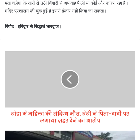
पता चलेगा कि तारों से उठी चिंगारी से अफवाह फैली या कोई और कारण रहा है।
मंदिर प्रशासन की चुक हुई है इससे इंकार नहीं किया जा सकता।
रिर्पोट : हरिद्वार से सिद्धार्थ भारद्वाज।
टो
डा
में
म
हि
ला
की
सं
दि
टोडा में महिला की संदिग्ध मौत, बेटी ने पिता-दादी पर
ग्ध
लगाया ज़हर देने का आरोप
मौ
त
,
म
बे