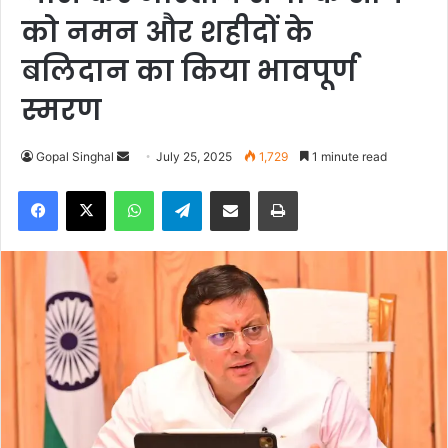
को नमन और शहीदों के
बलिदान का किया भावपूर्ण
स्मरण
Gopal Singhal
S
July 25, 2025
1,729
1 minute read
e
Facebook
X
WhatsApp
Telegram
Share via Email
Print
n
d
a
n
e
m
a
i
l