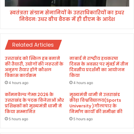
ड
ना
द्वा
स्वतंत्रता संग्राम सेनानियों के उतराधिकारियों का इधर
नि
रा
निवेदनः उधर बीच बैठक में ही डीएम के आदेश
यों
ह
के
रे
उ
ला
त
प
Related Articles
रा
र्व
धि
ए
का
उत्तराखंड को स्किल हब बनाने
नाबार्ड ने राष्ट्रीय हथकरघा
वं
रि
की तैयारी, उद्योगों की जरूरतों के
दिवस के अवसर पर मुंबई में तीन
ह
यों
अनुरूप तैयार होंगे कौशल
दिवसीय प्रदर्शनी का आयोजन
रि
विकास कार्यक्रम
किया
का
या
इ
4 hours ago
4 hours ago
ली
ध
ति
र
कॉमनवेल्थ गेम्स 2026 के
मुख्यमंत्री धामी ने उत्तराखंड
जो
उत्तराखंड के पदक विजेताओं और
क्रीड़ा विश्वविद्यालय(Sports
नि
प्रशिक्षकों को मुख्यमंत्री धामी ने
University )गौलापार के
त्स
वे
किया सम्मानित
निर्माण कार्यों की समीक्षा की
व
द
आ
नः
5 hours ago
5 hours ago
यो
उ
जि
ध