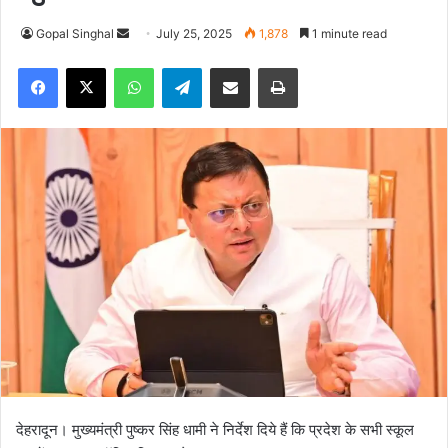
Gopal Singhal
S
July 25, 2025
1,878
1 minute read
e
Facebook
X
WhatsApp
Telegram
Share via Email
Print
n
d
a
n
e
m
a
i
l
देहरादून। मुख्यमंत्री पुष्कर सिंह धामी ने निर्देश दिये हैं कि प्रदेश के सभी स्कूल