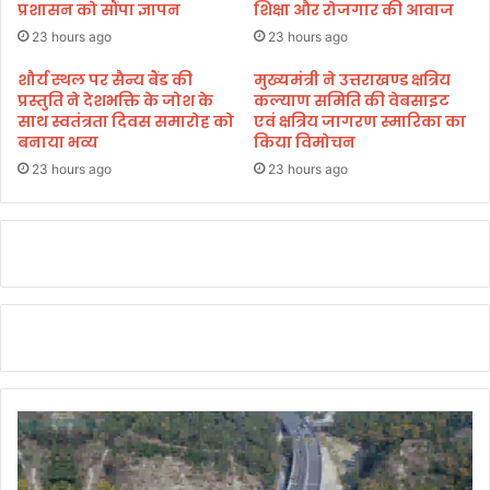
प्रशासन को सौंपा ज्ञापन
शिक्षा और रोजगार की आवाज
की
बा
23 hours ago
23 hours ago
ल
-
शौर्य स्थल पर सैन्य बैंड की
मुख्यमंत्री ने उत्तराखण्ड क्षत्रिय
प्रस्तुति ने देशभक्ति के जोश के
कल्याण समिति की वेबसाइट
बा
साथ स्वतंत्रता दिवस समारोह को
एवं क्षत्रिय जागरण स्मारिका का
ल
बनाया भव्य
किया विमोचन
ब
ची
23 hours ago
23 hours ago
जा
न