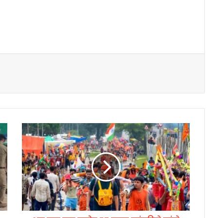
अ
ब
त
क
ए
क
क
रो
ड़