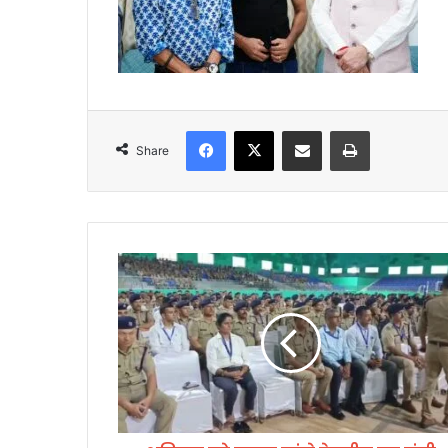
Facebook
X
Share via Email
Print
Share
श
नि
वा
र
को
रू
द्र
पु
र