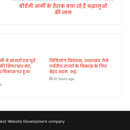
बीईजी आर्मी के तैराक बचा रहे हैं श्रद्धालुओं
ब
की जान
चा
र
हे
हैं
श्र
द्धा
लु
ओं
मी ने सांसदों एवं पूर्व
विनियोग विधेयक, उत्तराखंड जैसे
की
े की शिष्टाचार भेंट,
पर्वतीय राज्यों के विकास के लिए
जा
्रीय विकास पर हुआ
बेहद अहम : भट्ट
न
20 hours ago
o
Best Website Development company