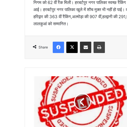
निगम को 62 वीं रैंक मिली। हरबर्टपुर नगर पालिका स्वच्छ रैंकिं
आई। हरबर्टपुर नगर पालिका खुले में शौच मुक्त भी नहीं हो पाई। वही
हरिद्वार की 363 वीं रैंकिंग,अल्मोड़ा की 907 वीं,हल्द्वानी की 2
लालकुआं को सम्मानित।
Facebook
X
Share via Email
Print
Share
म
न
रे
गा
में
अ
नि
य
मि