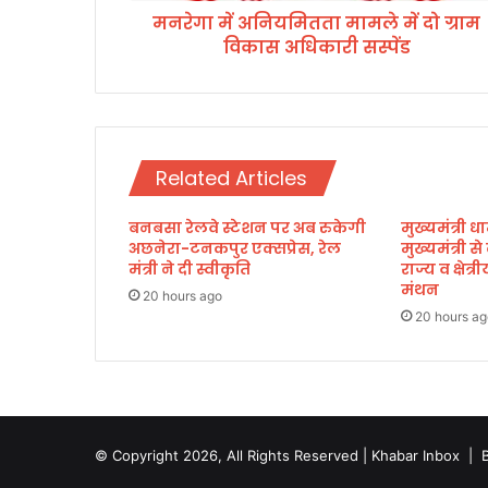
मनरेगा में अनियमितता मामले में दो ग्राम
त
विकास अधिकारी सस्पेंड
ता
मा
म
ले
में
दो
Related Articles
ग्रा
म
बनबसा रेलवे स्टेशन पर अब रुकेगी
मुख्यमंत्री धा
वि
अछनेरा-टनकपुर एक्सप्रेस, रेल
मुख्यमंत्री स
का
मंत्री ने दी स्वीकृति
राज्य व क्षेत
स
मंथन
अ
20 hours ago
20 hours ag
धि
का
री
स
स्पें
ड
© Copyright 2026, All Rights Reserved | Khabar Inbox |