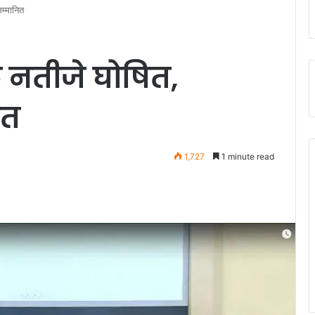
सम्मानित
के नतीजे घोषित,
ित
1,727
1 minute read