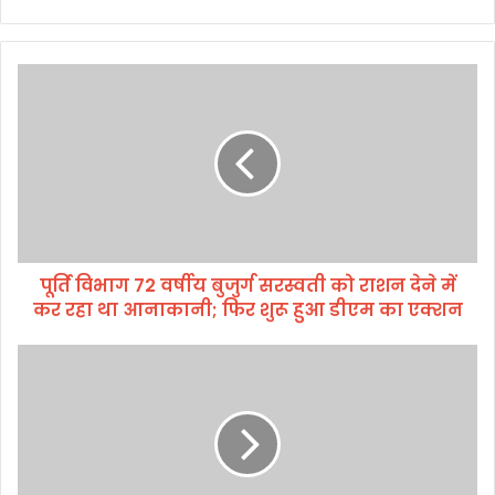
पू
र्ति
वि
भा
ग
7
2
व
र्षी
पूर्ति विभाग 72 वर्षीय बुजुर्ग सरस्वती को राशन देने में
य
कर रहा था आनाकानी; फिर शुरू हुआ डीएम का एक्शन
बु
जु
र्ग
ह
स
रे
र
ला
स्व
प
ती
र्व
को
प
रा