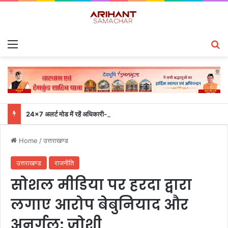
Menu
S
24×7 अलर्ट मोड में रहें अधिकारी-मुख्य सचिव एसईओसी से लगातार जनपदों के साथ समन्वय बनाए रखने के निर्देश
Home
/
उत्तराखण्ड
उत्तराखण्ड
राजनीति
सोशल मीडिया पर हरदा द्वारा
लगाए आरोप बेबुनियाद और
अनर्गल: जोशी