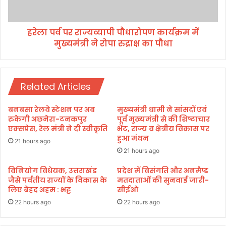
र
श
रा
न
ज्य
दे
हरेला पर्व पर राज्यव्यापी पौधारोपण कार्यक्रम में
व्या
ने
मुख्यमंत्री ने रोपा रुद्राक्ष का पौधा
पी
में
पौ
क
धा
र
रो
र
Related Articles
प
हा
ण
था
का
बनबसा रेलवे स्टेशन पर अब
मुख्यमंत्री धामी ने सांसदों एवं
आ
र्य
रुकेगी अछनेरा-टनकपुर
पूर्व मुख्यमंत्री से की शिष्टाचार
ना
क्र
एक्सप्रेस, रेल मंत्री ने दी स्वीकृति
भेंट, राज्य व क्षेत्रीय विकास पर
का
हुआ मंथन
म
21 hours ago
नी
में
21 hours ago
;
मु
फि
ख्य
विनियोग विधेयक, उत्तराखंड
प्रदेश में विसंगति और अनमैप्ड
र
जैसे पर्वतीय राज्यों के विकास के
मतदाताओं की सुनवाई जारी-
मं
लिए बेहद अहम : भट्ट
सीईओ
शु
त्री
रू
ने
22 hours ago
22 hours ago
हु
रो
आ
पा