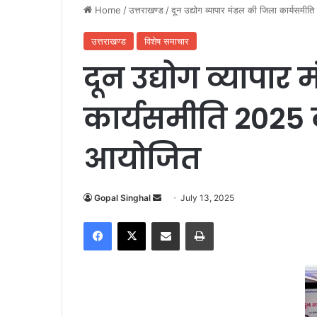
Home
/
उत्तराखण्ड
/
दून उद्योग व्यापार मंडल की जिला कार्यसम
उत्तराखण्ड
विशेष समाचार
दून उद्योग व्यापार
कार्यसमीति 2025 
आयोजित
Gopal Singhal
S
July 13, 2025
e
Facebook
X
Share via Email
Print
n
d
a
n
e
m