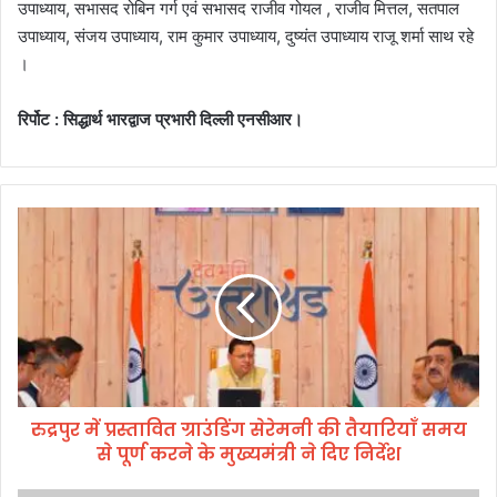
उपाध्याय, सभासद रोबिन गर्ग एवं सभासद राजीव गोयल , राजीव मित्तल, सतपाल
उपाध्याय, संजय उपाध्याय, राम कुमार उपाध्याय, दुष्यंत उपाध्याय राजू शर्मा साथ रहे
।
रिर्पोट : सिद्धार्थ भारद्वाज प्रभारी दिल्ली एनसीआर।
रु
द्र
पु
र
में
प्र
स्ता
वि
त
रुद्रपुर में प्रस्तावित ग्राउंडिंग सेरेमनी की तैयारियाँ समय
ग्रा
से पूर्ण करने के मुख्यमंत्री ने दिए निर्देश
उं
डिं