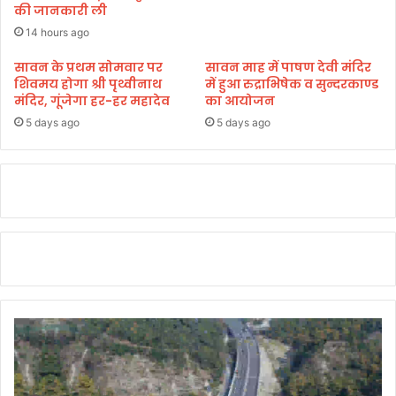
की जानकारी ली
मं
अ
त्री
14 hours ago
धि
ने
का
सावन के प्रथम सोमवार पर
सावन माह में पाषण देवी मंदिर
दि
री
शिवमय होगा श्री पृथ्वीनाथ
में हुआ रुद्राभिषेक व सुन्दरकाण्ड
ए
ओं
मंदिर, गूंजेगा हर-हर महादेव
का आयोजन
नि
को
5 days ago
5 days ago
र्दे
दि
श
ए
रा
ह
त
प
हुं
चा
ने
के
नि
र्दे
श