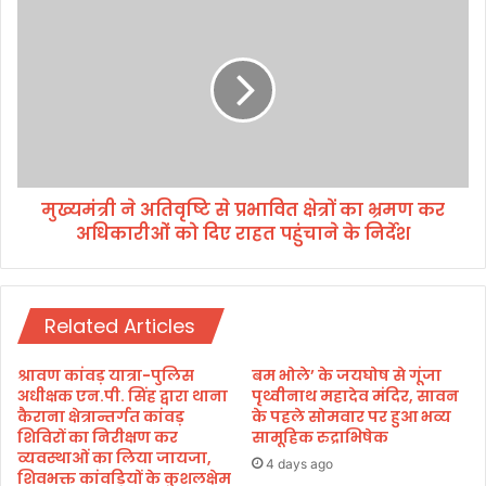
ग
मु
से
ख्य
रे
मं
म
त्री
नी
ने
की
अ
तै
ति
या
वृ
रि
ष्टि
याँ
मुख्यमंत्री ने अतिवृष्टि से प्रभावित क्षेत्रों का भ्रमण कर
से
स
अधिकारीओं को दिए राहत पहुंचाने के निर्देश
प्र
म
भा
य
वि
से
त
पू
Related Articles
क्षे
र्ण
त्रों
क
का
श्रावण कांवड़ यात्रा-पुलिस
बम भोले’ के जयघोष से गूंजा
र
भ्र
अधीक्षक एन.पी. सिंह द्वारा थाना
पृथ्वीनाथ महादेव मंदिर, सावन
ने
म
कैराना क्षेत्रान्तर्गत कांवड़
के पहले सोमवार पर हुआ भव्य
के
शिविरों का निरीक्षण कर
सामूहिक रुद्राभिषेक
ण
व्यवस्थाओं का लिया जायजा,
मु
क
4 days ago
शिवभक्त कांवड़ियों के कुशलक्षेम
ख्य
र