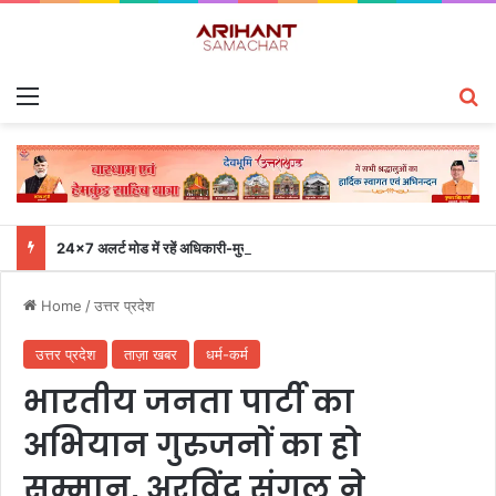
Menu
S
24×7 अलर्ट मोड में रहें अधिकारी-मुख्य सचिव एसईओसी से लगातार जनपदों के साथ समन्वय बनाए रखने के निर्देश
Home
/
उत्तर प्रदेश
उत्तर प्रदेश
ताज़ा खबर
धर्म-कर्म
भारतीय जनता पार्टी का
अभियान गुरुजनों का हो
सम्मान, अरविंद संगल ने