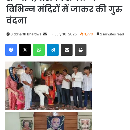
विभिन्न मंदिरों में जाकर की गुरु
वंदना
Siddharth Bhardwaj
S
July 10, 2025
1,770
2 minutes read
e
Facebook
X
WhatsApp
Telegram
Share via Email
Print
n
d
a
n
e
m
a
i
l