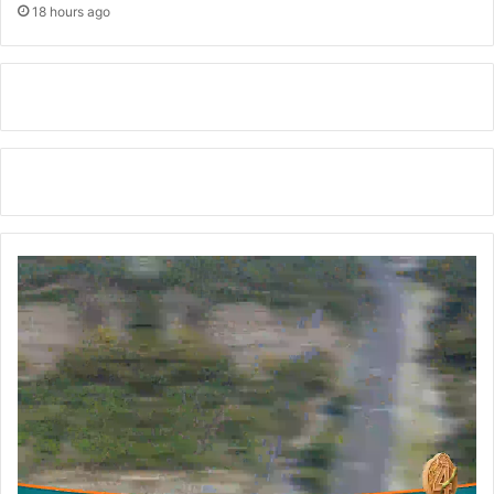
की
18 hours ago
सं
यु
क्त
व्या
पा
र
ए
क
ता
मं
च
की
बै
ठ
क
आ
यो
जि
त