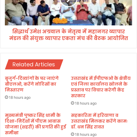
कि
श
ए
अ
जा
ग्र
एं
वा
ड
सिद्धार्थ उमेश अग्रवाल के नेतृत्व में महानगर व्यापार
ल
ब
मंडल की संयुक्त व्यापार एकता मंच की बैठक आयोजित
के
लः
ने
डी
तृ
ए
त्व
म
Related Articles
में
म
हा
बुजुर्ग-दिव्यांगों के घर जाएंगे
उत्तराखंड में ईपीएफओ के क्षेत्रीय
न
बीएलओ, करेंगे नोटिसों का
एवं जिला कार्यालय खोलने के
ग
निस्तारण
प्रस्ताव पर विचार करेगी केंद्र
सरकार
र
18 hours ago
व्या
18 hours ago
पा
र
मुख्यमंत्री पुष्कर सिंह धामी के
सहकारिता में हरियाणा व
दिशा-निर्देशों में पीएम आवास
उत्तराखंड मिलकर करेंगे कामः
मं
योजना (शहरी) की प्रगति की हुई
डाॅ. धन सिंह रावत
ड
समीक्षा
ल
18 hours ago