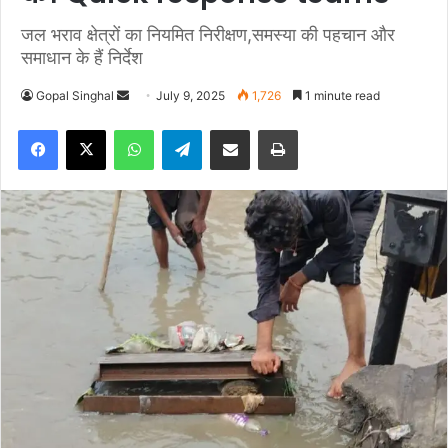
जल भराव क्षेत्रों का नियमित निरीक्षण,समस्या की पहचान और
समाधान के हैं निर्देश
Gopal Singhal
S
July 9, 2025
1,726
1 minute read
e
Facebook
X
WhatsApp
Telegram
Share via Email
Print
n
d
a
n
e
m
a
i
l