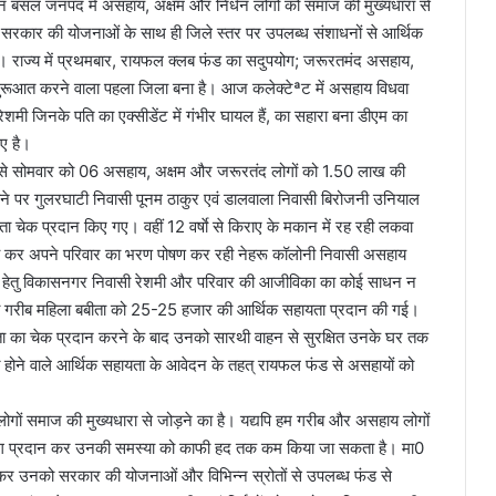
विन बंसल जनपद में असहाय, अक्षम और निर्धन लोगों को समाज की मुख्यधारा से
को सरकार की योजनाओं के साथ ही जिले स्तर पर उपलब्ध संशाधनों से आर्थिक
है। राज्य में प्रथमबार, रायफल क्लब फंड का सदुपयोग; जरूरतमंद असहाय,
 शुरूआत करने वाला पहला जिला बना है। आज कलेक्टेªट में असहाय विधवा
रेशमी जिनके पति का एक्सीडेंट में गंभीर घायल हैं, का सहारा बना डीएम का
ए है।
ड से सोमवार को 06 असहाय, अक्षम और जरूरतंद लोगों को 1.50 लाख की
ने पर गुलरघाटी निवासी पूनम ठाकुर एवं डालवाला निवासी बिरोजनी उनियाल
चेक प्रदान किए गए। वहीं 12 वर्षाे से किराए के मकान में रह रही लकवा
कार्य कर अपने परिवार का भरण पोषण कर रही नेहरू कॉलोनी निवासी असहाय
उपचार हेतु विकासनगर निवासी रेशमी और परिवार की आजीविका का कोई साधन न
वासी गरीब महिला बबीता को 25-25 हजार की आर्थिक सहायता प्रदान की गई।
ा का चेक प्रदान करने के बाद उनको सारथी वाहन से सुरक्षित उनके घर तक
्त होने वाले आर्थिक सहायता के आवेदन के तहत् रायफल फंड से असहायों को
ोगों समाज की मुख्यधारा से जोड़ने का है। यद्यपि हम गरीब और असहाय लोगों
सहयोग प्रदान कर उनकी समस्या को काफी हद तक कम किया जा सकता है। मा0
न्हित कर उनको सरकार की योजनाओं और विभिन्न स्रोतों से उपलब्ध फंड से