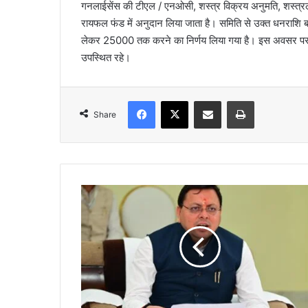
गनलाईसेंस की टीएल / एनओसी, शस्त्र विक्रय अनुमति, शस्त्रला
रायफल फंड में अनुदान लिया जाता है। समिति से उक्त धनराशि बढाने 
लेकर 25000 तक करने का निर्णय लिया गया है। इस अवसर पर 
उपस्थित रहे।
Facebook
X
Share via Email
Print
Share
प
र्य
ट
न
को
ब
ढ़ा
वा
दे