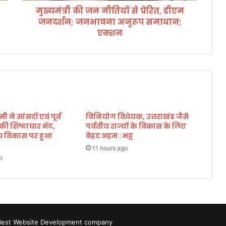
मुख्यमंत्री की जन नीतियों से प्रेरित, डीएम
यों
जनदर्शन; जनभावना अनुरूप समाधान;
से
प्रे
एक्शन
रि
त
,
डी
ए
म
ज
मी ने सांसदों एवं पूर्व
विनियोग विधेयक, उत्तराखंड जैसे
न
े की शिष्टाचार भेंट,
पर्वतीय राज्यों के विकास के लिए
द
्रीय विकास पर हुआ
बेहद अहम : भट्ट
र्श
न
11 hours ago
o
;
ज
न
भा
व
ना
Best Website Development company
अ