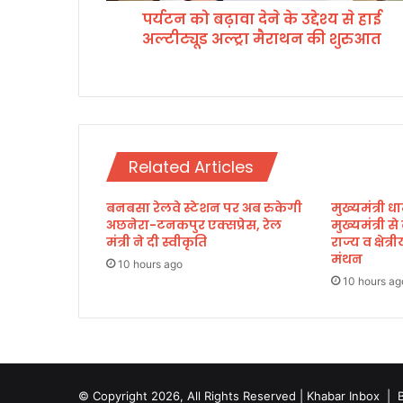
पर्यटन को बढ़ावा देने के उद्देश्य से हाई
ने
अल्टीट्यूड अल्ट्रा मैराथन की शुरुआत
के
उ
द्दे
श्य
से
हा
ई
Related Articles
अ
ल्टी
बनबसा रेलवे स्टेशन पर अब रुकेगी
मुख्यमंत्री धा
ट्यू
अछनेरा-टनकपुर एक्सप्रेस, रेल
मुख्यमंत्री स
ड
मंत्री ने दी स्वीकृति
राज्य व क्षेत
अ
मंथन
ल्ट्रा
10 hours ago
10 hours ag
मै
रा
थ
न
की
शु
© Copyright 2026, All Rights Reserved | Khabar Inbox |
रु