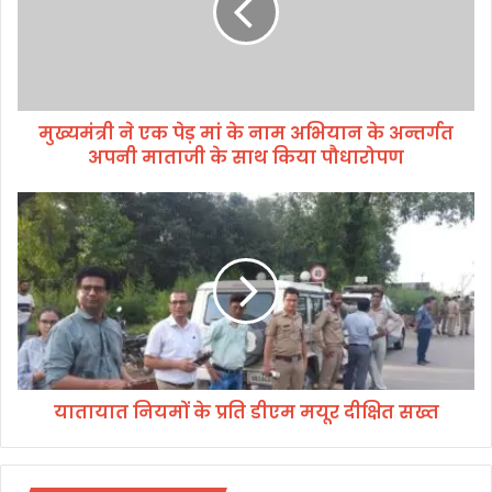
ने
ए
क
पे
ड़
मुख्यमंत्री ने एक पेड़ मां के नाम अभियान के अन्तर्गत
मां
अपनी माताजी के साथ किया पौधारोपण
के
ना
म
या
अ
ता
भि
या
या
त
न
नि
के
य
अ
मों
न्त
के
र्ग
प्र
त
यातायात नियमों के प्रति डीएम मयूर दीक्षित सख्त
ति
अ
डी
प
ए
नी
म