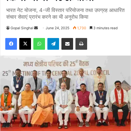
भारत नेट योजना, 4-जी विस्तार परियोजना तथा उपग्रह आधारित
संचार सेवाएं प्रारंभ करने का भी अनुरोध किया
Gopal Singhal
S
June 24, 2025
1,730
3 minutes read
e
Facebook
X
WhatsApp
Telegram
Share via Email
Print
n
d
a
n
e
m
a
i
l