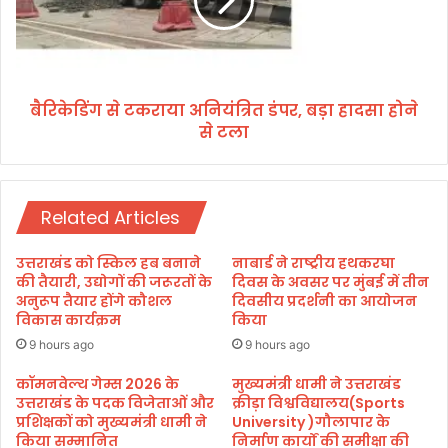
फि
ग
के
से
श
ट
न
क
जा
रा
री
बैरिकेडिंग से टकराया अनियंत्रित डंपर, बड़ा हादसा होने
या
क
से टला
अ
र
नि
ने
यं
के
त्रि
बा
Related Articles
त
द
डं
हा
प
उत्तराखंड को स्किल हब बनाने
नाबार्ड ने राष्ट्रीय हथकरघा
ई
र
की तैयारी, उद्योगों की जरूरतों के
दिवस के अवसर पर मुंबई में तीन
को
,
अनुरूप तैयार होंगे कौशल
दिवसीय प्रदर्शनी का आयोजन
र्ट
विकास कार्यक्रम
किया
ब
जा
ड़ा
9 hours ago
9 hours ago
ए
हा
गा
द
कॉमनवेल्थ गेम्स 2026 के
मुख्यमंत्री धामी ने उत्तराखंड
पं
उत्तराखंड के पदक विजेताओं और
क्रीड़ा विश्वविद्यालय(Sports
सा
प्रशिक्षकों को मुख्यमंत्री धामी ने
University )गौलापार के
चा
हो
किया सम्मानित
निर्माण कार्यों की समीक्षा की
य
ने