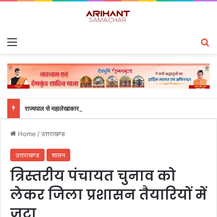
Menu
S
राज्यपाल से महालेखाकार, लेखापरीक्षा उत्तराखंड संजीव कुमार ने की शिष्टाचार भेंट
Home
/
उत्तराखण्ड
उत्तराखण्ड
शासन
त्रिस्तरीय पंचायत चुनाव को
लेकर जिला प्रशासन तैयारियों में
जुटा