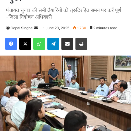
पंचायत चुनाव की सभी तैयारियों को त्रुटिरहित समय पर करें पूर्ण
-जिला निर्वाचन अधिकारी
Gopal Singhal
S
June 23, 2025
1,730
2 minutes read
e
Facebook
X
WhatsApp
Telegram
Share via Email
Print
n
d
a
n
e
m
a
i
l