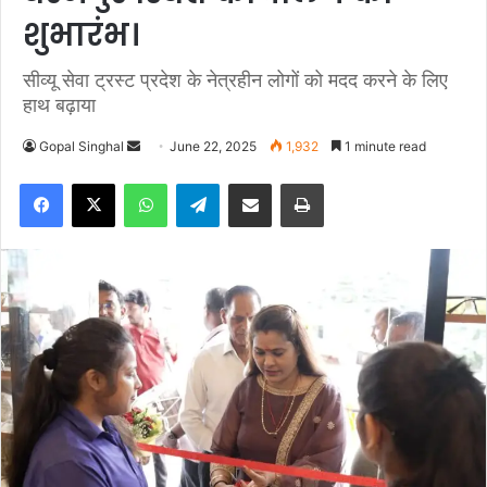
शुभारंभ।
सीव्यू सेवा ट्रस्ट प्रदेश के नेत्रहीन लोगों को मदद करने के लिए
हाथ बढ़ाया
Gopal Singhal
S
June 22, 2025
1,932
1 minute read
e
Facebook
X
WhatsApp
Telegram
Share via Email
Print
n
d
a
n
e
m
a
i
l