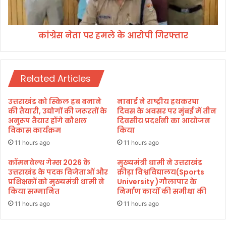
व
र
स
ह
का
म
स
कांग्रेस नेता पर हमले के आरोपी गिरफ्तार
ले
मा
के
प
आ
न
रो
,
Related Articles
पी
सी
गि
ए
र
उत्तराखंड को स्किल हब बनाने
नाबार्ड ने राष्ट्रीय हथकरघा
म
फ्ता
की तैयारी, उद्योगों की जरूरतों के
दिवस के अवसर पर मुंबई में तीन
धा
र
अनुरूप तैयार होंगे कौशल
दिवसीय प्रदर्शनी का आयोजन
मी
विकास कार्यक्रम
किया
ने
11 hours ago
11 hours ago
की
शि
कॉमनवेल्थ गेम्स 2026 के
मुख्यमंत्री धामी ने उत्तराखंड
उत्तराखंड के पदक विजेताओं और
क्रीड़ा विश्वविद्यालय(Sports
र
प्रशिक्षकों को मुख्यमंत्री धामी ने
University )गौलापार के
क
किया सम्मानित
निर्माण कार्यों की समीक्षा की
त
11 hours ago
11 hours ago