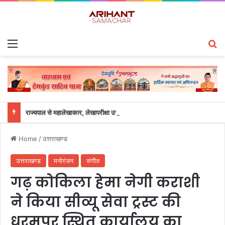
Menu
S
राज्यपाल से महालेखाकार, लेखापरीक्षा उत्तराखंड संजीव कुमार ने की शिष्टाचार भेंट
Home
/
उत्तराखण्ड
उत्तराखण्ड
मनोरंजन
संगीत
गढ़ कोकिला हेमा नेगी कराशी
ने किया सीव्यू सेवा ट्रस्ट की
धरमपुर स्थित कार्यालय का