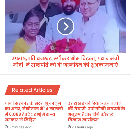
डे
उ
श
प
न
रा
द्वा
ष्ट्र
रा
प
अं
ति
त
ध
र्रा
न
ष्ट्री
ख
य
उपराष्ट्रपति धनखड़, स्पीकर ओम बिड़ला, प्रधानमंत्री
ड़
यो
मोदी, ने राष्ट्रपति को दी जन्मदिन की शुभकामनाएं
,
ग
स्पी
दि
क
व
र
स
Related Articles
ओ
का
म
भ
बि
धामी सरकार के सख्त भू कानून
उत्तराखंड को स्किल हब बनाने
व्य
ड़
का असर, नैनीताल में 14 मामलों
की तैयारी, उद्योगों की जरूरतों के
आ
ला
में 6.088 हेक्टेयर भूमि राज्य
अनुरूप तैयार होंगे कौशल
यो
सरकार में निहित
विकास कार्यक्रम
,
ज
प्र
5 minutes ago
20 hours ago