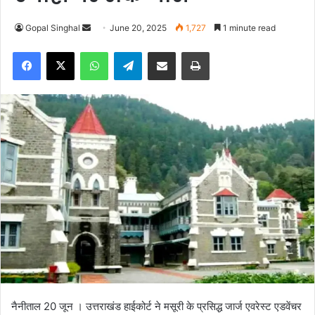
Gopal Singhal
S
June 20, 2025
1,727
1 minute read
e
Facebook
X
WhatsApp
Telegram
Share via Email
Print
n
d
a
n
e
m
a
i
l
नैनीताल 20 जून । उत्तराखंड हाईकोर्ट ने मसूरी के प्रसिद्ध जार्ज एवरेस्ट एडवेंचर