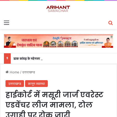
Menu
S
डाक कांवड़ के मद्देनजर हरिद्वार में सुरक्षा और ट्रैफिक व्यवस्था का एडीजी लॉ एंड ऑर्डर ने लिया जायजा
Home
/
उत्तराखण्ड
उत्तराखण्ड
कानून व्यवस्था
हाईकोर्ट में मसूरी जार्ज एवरेस्ट
एडवेंचर लीज मामला, टोल
उगाही पर रोक जारी