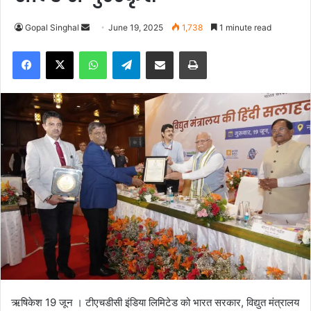
Gopal Singhal
S
June 19, 2025
1,738
1 minute read
e
Facebook
X
WhatsApp
Telegram
Share via Email
Print
n
d
a
n
e
m
a
i
l
ऋषिकेश 19 जून । टीएचडीसी इंडिया लिमिटेड को भारत सरकार, विद्युत मंत्रालय