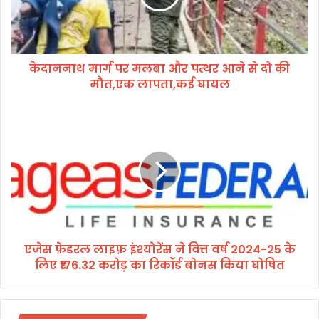
मा
र्ग
प
र
केदाननाथ मार्ग पर मलबा और पत्थर आने से दो की
म
मौत,एक लापता,कई घायल
ल
बा
औ
ए
र
जे
प
स
त्थ
फ़े
र
ड
आ
र
ने
ल
से
ला
दो
इ
की
एजेस फ़ेडरल लाइफ़ इंश्योरेंस ने वित्त वर्ष 2024-25 के
फ़
मौ
लिए ₹176.32 करोड़ का रिकॉर्ड बोनस किया घोषित
इं
त
श्यो
,
रें
ए
स