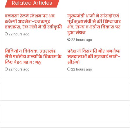
क
Related Articles
ने
ला
वि
प
त्त
बनबसा रेलवे स्टेशन पर अब
मुख्यमंत्री धामी ने सांसदों एवं
ता
व
रुकेगी अछनेरा-टनकपुर
पूर्व मुख्यमंत्री से की शिष्टाचार
,
र्ष
एक्सप्रेस, रेल मंत्री ने दी स्वीकृति
भेंट, राज्य व क्षेत्रीय विकास पर
क
हुआ मंथन
2
22 hours ago
ई
0
22 hours ago
घा
2
य
4
विनियोग विधेयक, उत्तराखंड
प्रदेश में विसंगति और अनमैप्ड
ल
जैसे पर्वतीय राज्यों के विकास के
मतदाताओं की सुनवाई जारी-
-
लिए बेहद अहम : भट्ट
सीईओ
2
5
22 hours ago
22 hours ago
के
लि
ए
₹
1
7
6
.
3
2