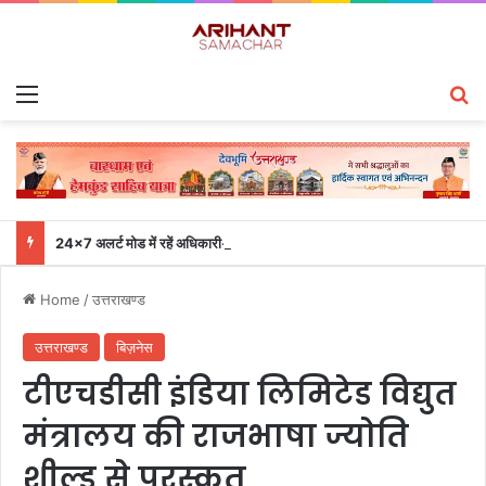
Menu
S
24×7 अलर्ट मोड में रहें अधिकारी-मुख्य सचिव एसईओसी से लगातार जनपदों के साथ समन्वय बनाए रखने के निर्देश
Home
/
उत्तराखण्ड
उत्तराखण्ड
बिज़नेस
टीएचडीसी इंडिया लिमिटेड विद्युत
मंत्रालय की राजभाषा ज्योति
शील्ड से पुरस्कृत