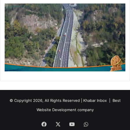
क
रो
ड़
का
रि
कॉ
र्ड
बो
न
स
कि
या
घो
षि
त
© Copyright 2026, All Rights Reserved | Khabar Inbox |
Best
Website Development company
Facebook
X
YouTube
WhatsApp