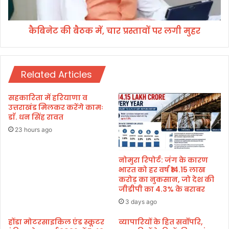
गि
क
र
में
फ्ता
कैबिनेट की बैठक में, चार प्रस्तावों पर लगी मुहर
,
र
चा
,
र
बे
प्र
टा
Related Articles
स्ता
फ
वों
रा
प
सहकारिता में हरियाणा व
र
र
उत्तराखंड मिलकर करेंगे कामः
ल
डाॅ. धन सिंह रावत
गी
23 hours ago
मु
ह
र
नोमुरा रिपोर्ट: जंग के कारण
भारत को हर वर्ष ₹14.15 लाख
करोड़ का नुकसान, जो देश की
जीडीपी का 4.3% के बराबर
3 days ago
होंडा मोटरसाइकिल एंड स्कूटर
व्यापारियों के हित सर्वोपरि,