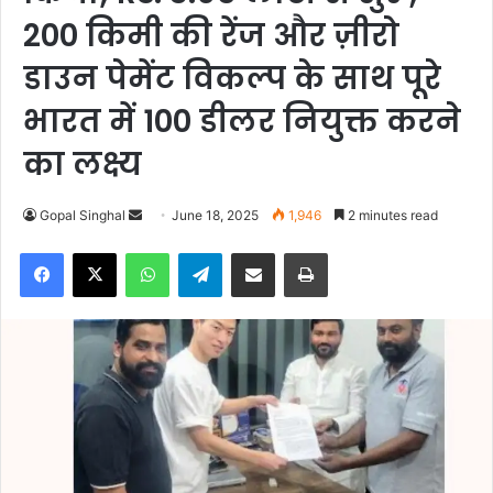
200 किमी की रेंज और ज़ीरो
डाउन पेमेंट विकल्प के साथ पूरे
भारत में 100 डीलर नियुक्त करने
का लक्ष्य
Gopal Singhal
S
June 18, 2025
1,946
2 minutes read
e
Facebook
X
WhatsApp
Telegram
Share via Email
Print
n
d
a
n
e
m
a
i
l