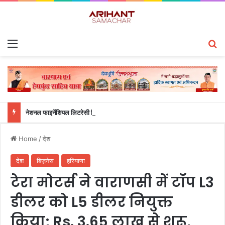
Menu
S
नेशनल फाइनेंशियल लिटरेसी क्विज़ में उत्तराखंड के छात्रों का शानदार प्रदर्शन, ग्राफिक एरा और क्वांटम स्कूल ने जीते शीर्ष पुरस्कार
Home
/
देश
देश
बिज़नेस
हरियाणा
टेरा मोटर्स ने वाराणसी में टॉप L3
डीलर को L5 डीलर नियुक्त
किया; Rs. 3.65 लाख से शुरू,