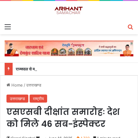
Menu
S
राज्यपाल से महालेखाकार, लेखापरीक्षा उत्तराखंड संजीव कुमार ने की शिष्टाचार भेंट
Home
/
उत्तराखण्ड
उत्तराखण्ड
राष्ट्रीय
एसएसबी दीक्षांत समारोहः देश
को मिले 46 सब-इंस्पेक्टर