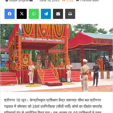
Gopal Singhal
S
June 16, 2025
1,722
1 minute read
e
Facebook
X
WhatsApp
Telegram
Share via Email
Print
n
d
a
n
e
m
a
i
l
श्रीनगर 16 जून। केन्द्रीयकृत प्रशिक्षण केंद्र सशस्त्र सीमा बल श्रीनगर
गढ़वाल में सोमवार को 26वां उपनिरीक्षक (सीधी भर्ती) कोर्स का दीक्षांत समारोह
गरिमापूर्ण ढंग से आयोजित किया गया। इस अवसर पर 46 प्रशिक्षुओं ने गहन