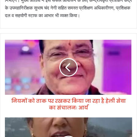
निभाएंगे। मुख्य अतिथि ने इस सफल आयोजन के लिए केन्द्रीयकृत प्रशिक्षण केंद्र
के उपमहानिरीक्षक सुभाष चंद नेगी सहित समस्त प्रशिक्षण अधिकारीगण, प्रशिक्षक
दल व सहयोगी स्टाफ का आभार भी व्यक्त किया।
नि
य
मों
को
ता
क
प
र
र
नियमों को ताक पर रखकर किया जा रहा है हेली सेवा
ख
का संचालनः आर्य
क
र
कि
म
या
हि
जा
ला