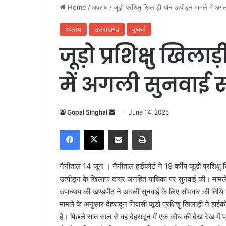
Home
/
अपराध
/
जूड़ो प्रशिक्षु खिलाड़ी यौन उत्पीड़न मामले में अ
अपराध
उत्तराखण्ड
दुष्कर्म
जूड़ो प्रशिक्षु खिल
में अगली सुनवाई 
Gopal Singhal
S
June 14, 2025
e
Facebook
X
Share via Email
Print
n
d
a
नैनीताल 14 जून । नैनीताल हाईकोर्ट ने 19 वर्षीय जूडो प्रशिक्षु
n
उत्पीड़न के खिलाफ दायर जनहित याचिका पर सुनवाई की। मामले की सु
e
उपाध्याय की खण्डपीठ ने अगली सुनवाई के लिए सोमवार की तिथि
m
मामले के अनुसार देहरादून निवासी जूडो प्रक्षिशु खिलाड़ी ने हाई
a
है। पिछले सात साल से वह देहरादून में एक कोच की देख रेख में
i