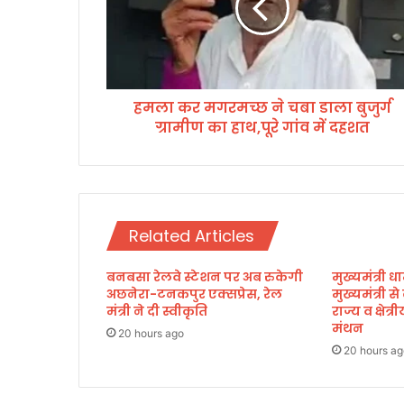
र
म
ग
र
म
हमला कर मगरमच्छ ने चबा डाला बुजुर्ग
च्छ
ग्रामीण का हाथ,पूरे गांव में दहशत
ने
च
बा
डा
ला
बु
Related Articles
जु
र्ग
बनबसा रेलवे स्टेशन पर अब रुकेगी
मुख्यमंत्री धा
ग्रा
अछनेरा-टनकपुर एक्सप्रेस, रेल
मुख्यमंत्री स
मी
मंत्री ने दी स्वीकृति
राज्य व क्षेत
ण
मंथन
का
20 hours ago
20 hours ag
हा
थ
,