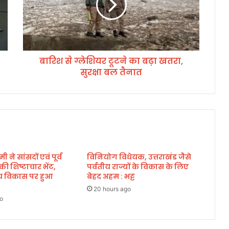
ग्ले
शि
य
र
टू
बारिश से ग्लेशियर टूटने का बढ़ा खतरा,
ट
सुरक्षा बल तैनात
ने
का
ब
ढ़ा
ख
त
रा
,
मी ने सांसदों एवं पूर्व
विनियोग विधेयक, उत्तराखंड जैसे
सु
े की शिष्टाचार भेंट,
पर्वतीय राज्यों के विकास के लिए
र
्रीय विकास पर हुआ
बेहद अहम : भट्ट
क्षा
ब
20 hours ago
o
ल
तै
ना