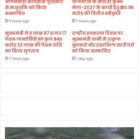
गं
आंगनबाड़ी कार्यकत्री पुरस्कार
योजनाओं के साथ ही कुम्भ
भी
से मातृशक्ति को किया
मेला-2027 के कार्यों हेतु ₹ 80.96
सम्मानित
करोड़ की वित्तीय स्वीकृति
र
1
5 hours ago
7 hours ago
5
से
मुख्यमंत्री ने 9 लाख 87 हजार 17
राष्ट्रीय हथकरघा दिवस पर
पेंशन लाभार्थियों को कुल ₹ 146
मुख्यमंत्री धामी ने उत्कृष्ट
3
करोड़ 32 लाख की पेंशन राशि
बुनकरों और हस्तशिल्प कारीगरों
0
का किया भुगतान
को किया सम्मानित
जू
न
7 hours ago
1 day ago
त
क
ल
गें
गे
शि
वि
र