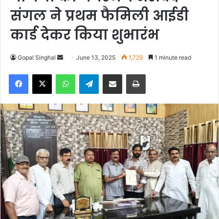
संगल ने प्रथम फैमिली आईडी
कार्ड देकर किया शुभारंभ
Gopal Singhal
S
June 13, 2025
1,729
1 minute read
e
Facebook
X
WhatsApp
Telegram
Share via Email
Print
n
d
a
n
e
m
a
i
l