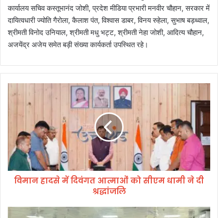
कार्यालय सचिव कस्तूभानंद जोशी, प्रदेश मीडिया प्रभारी मनवीर चौहान, सरकार में
दायित्वधारी ज्योति गैरोला, कैलाश पंत, विश्वास डाबर, विनय रुहेला, सुभाष बड़थ्वाल,
श्रीमती विनोद उनियाल, श्रीमती मधु भट्ट, श्रीमती नेहा जोशी, आदित्य चौहान,
अजयेंद्र अजेय समेत बड़ी संख्या कार्यकर्ता उपस्थित रहे।
वि
मा
न
हा
द
से
में
दि
वं
विमान हादसे में दिवंगत आत्माओं को सीएम धामी ने दी
ग
श्रद्धांजलि
त
आ
त्मा
रा