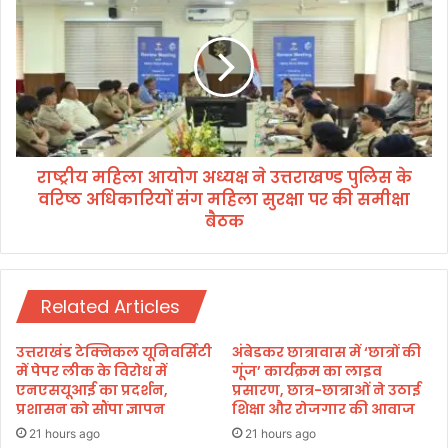
ओं
ष्ट्री
को
य
सी
म
ए
हि
म
ला
धा
आ
मी
यो
ने
ग
दी
राष्ट्रीय महिला आयोग अध्यक्ष ने उत्तराखण्ड पुलिस के
अ
श्र
वरिष्ठ अधिकारियों संग महिला सुरक्षा पर की समीक्षा
ध्य
द्धां
क्ष
बैठक
ज
ने
लि
उ
त्त
रा
Related Articles
ख
ण्ड
उत्तराखंड टेक्निकल यूनिवर्सिटी
अंबेडकर छात्रावास में ‘छात्रों की
पु
में पेपर लीक के विरोध में
गूंज’ कार्यक्रम का लाइव
लि
एनएसयूआई का प्रदर्शन,
प्रसारण, छात्र-छात्राओं ने उठाई
स
प्रशासन को सौंपा ज्ञापन
शिक्षा और रोजगार की आवाज
के
21 hours ago
21 hours ago