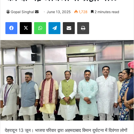
Gopal Singhal
S
June 13, 2025
1,728
2 minutes read
e
Facebook
X
WhatsApp
Telegram
Share via Email
Print
n
d
a
n
e
m
a
i
l
देहरादून 13 जून। भाजपा परिवार द्वारा अहमदाबाद विमान दुर्घटना में दिवंगत लोगों