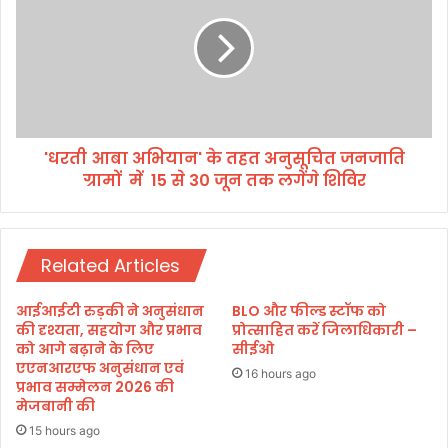
दे
र
ह
ती
रा
आ
दू
बा
न
अ
में
भि
आ
या
यो
'धरती आबा अभियान' के तहत अनुसूचित जनजाति
न
जि
ग्रामों में 15 से 30 जून तक लगेंगे शिविर
'
त
के
हु
त
ई
ह
रा
Related Articles
त
ज्य
अ
स्त
नु
आईआईटी रुड़की ने अनुसंधान
BLO और फील्ड स्टॉफ को
री
सू
की दृश्यता, सहयोग और प्रभाव
प्रोत्साहित करें जिलाधिकारी –
य
चि
को आगे बढ़ाने के लिए
सीईओ
का
एएनआरएफ अनुसंधान एवं
त
16 hours ago
प्रभाव सम्मेलन 2026 की
र्य
ज
मेजबानी की
शा
न
ला
जा
15 hours ago