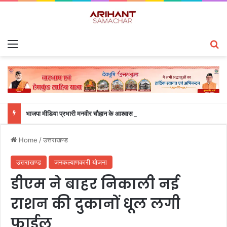
Menu
S
भाजपा मीडिया प्रभारी मनवीर चौहान के आश्वासन के बाद दो सप्ताह से चल रहा महाविद्यालय के छात्रों का धरना समाप्त
Home
/
उत्तराखण्ड
उत्तराखण्ड
जनकल्याणकारी योजना
डीएम ने बाहर निकाली नई
राशन की दुकानों धूल लगी
फाईल