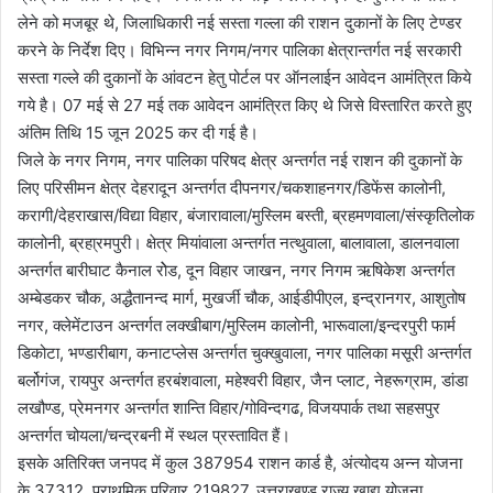
लेने को मजबूर थे, जिलाधिकारी नई सस्ता गल्ला की राशन दुकानों के लिए टेण्डर
करने के निर्देश दिए। विभिन्न नगर निगम/नगर पालिका क्षेत्रान्तर्गत नई सरकारी
सस्ता गल्ले की दुकानों के आंवटन हेतु पोर्टल पर ऑनलाईन आवेदन आमंत्रित किये
गये है। 07 मई से 27 मई तक आवेदन आमंत्रित किए थे जिसे विस्तारित करते हुए
अंतिम तिथि 15 जून 2025 कर दी गई है।
जिले के नगर निगम, नगर पालिका परिषद क्षेत्र अन्तर्गत नई राशन की दुकानों के
लिए परिसीमन क्षेत्र देहरादून अन्तर्गत दीपनगर/चकशाहनगर/डिफेंस कालोनी,
करागी/देहराखास/विद्या विहार, बंजारावाला/मुस्लिम बस्ती, ब्रहमणवाला/संस्कृतिलोक
कालोनी, ब्रहा्रमपुरी। क्षेत्र मियांवाला अन्तर्गत नत्थुवाला, बालावाला, डालनवाला
अन्तर्गत बारीघाट कैनाल रोेड, दून विहार जाखन, नगर निगम ऋषिकेश अन्तर्गत
अम्बेडकर चौक, अद्धैतानन्द मार्ग, मुखर्जी चौक, आईडीपीएल, इन्द्रानगर, आशुतोष
नगर, क्लेमेंटाउन अन्तर्गत लक्खीबाग/मुस्लिम कालोनी, भारूवाला/इन्दरपुरी फार्म
डिकोटा, भण्डारीबाग, कनाटप्लेस अन्तर्गत चुक्खुवाला, नगर पालिका मसूरी अन्तर्गत
बर्लोगंज, रायपुर अन्तर्गत हरबंशवाला, महेश्वरी विहार, जैन प्लाट, नेहरूग्राम, डांडा
लखौण्ड, प्रेमनगर अन्तर्गत शान्ति विहार/गोविन्दगढ, विजयपार्क तथा सहसपुर
अन्तर्गत चोयला/चन्द्रबनी में स्थल प्रस्तावित हैं।
इसके अतिरिक्त जनपद में कुल 387954 राशन कार्ड है, अंत्योदय अन्न योजना
के 37312, प्राथमिक परिवार 219827, उत्तराखण्ड राज्य खाद्य योजना