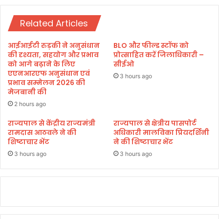
ट
ल
Related Articles
उ
त्त
रा
आईआईटी रुड़की ने अनुसंधान
BLO और फील्ड स्टॉफ को
खं
की दृश्यता, सहयोग और प्रभाव
प्रोत्साहित करें जिलाधिकारी –
ड
को आगे बढ़ाने के लिए
सीईओ
एएनआरएफ अनुसंधान एवं
के
3 hours ago
प्रभाव सम्मेलन 2026 की
स
मेजबानी की
प
नों
2 hours ago
को
राज्यपाल से केंद्रीय राज्यमंत्री
राज्यपाल से क्षेत्रीय पासपोर्ट
सा
रामदास आठवले ने की
अधिकारी मालविका प्रियदर्शिनी
का
शिष्टाचार भेंट
ने की शिष्टाचार भेंट
र
3 hours ago
3 hours ago
क
र
र
हे
हैं