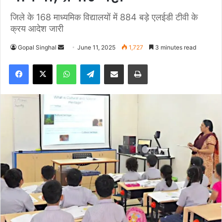
जिले के 168 माध्यमिक विद्यालयों में 884 बड़े एलईडी टीवी के
क्रय आदेश जारी
Gopal Singhal
S
June 11, 2025
1,727
3 minutes read
e
Facebook
X
WhatsApp
Telegram
Share via Email
Print
n
d
a
n
e
m
a
i
l