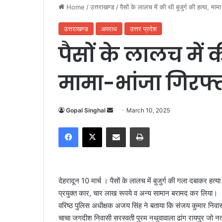
Home
/
उत्तराखण्ड
/
पैसों के लालच में की थी बुजुर्ग की हत्या, माम
उत्तराखण्ड
अपराध
उत्तर प्रदेश
पैसों के लालच में क
मामा-भांजा गिरफ्
Gopal Singhal
S
March 10, 2025
e
Facebook
X
Share via Email
Print
n
d
a
n
देहरादून 10 मार्च । पैसों के लालच में बुजुर्ग की गला दबाकर हत्य
e
प्रयुक्त कार, चार लाख रूपये व अन्य सामान बरामद कर लिया।
m
वरिष्ठ पुलिस अधीक्षक अजय सिंह ने बताया कि संजय कुमार निवास
a
चाचा जगदीश निवासी सरस्वती पुरम नथुवावाला ढांग रायपुर जो नत्
i