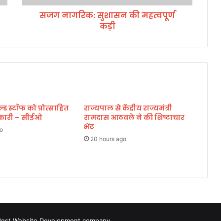
सु
सजग नागरिक: सुशासन की महत्वपूर्ण
शा
कड़ी
स
न
की
म
ह
त्व
पू
र्ण
 स्टॉफ को प्रोत्साहित
राज्यपाल से केंद्रीय राज्यमंत्री
क
िकारी – सीईओ
रामदास आठवले ने की शिष्टाचार
ड़ी
भेंट
o
20 hours ago
Best Website Development company