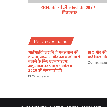
ने
युवक को गोली मारने का आरोपी
का
गिरफ्तार
आ
रो
पी
गि
र
फ्ता
Related Articles
र
आईआईटी रुड़की ने अनुसंधान की
BLO और फील्ड
दृश्यता, सहयोग और प्रभाव को आगे
करें जिलाध
बढ़ाने के लिए एएनआरएफ
20 hours ag
अनुसंधान एवं प्रभाव सम्मेलन
2026 की मेजबानी की
20 hours ago
© Copyright 2026, All Rights Reserved | Khabar Inbox |