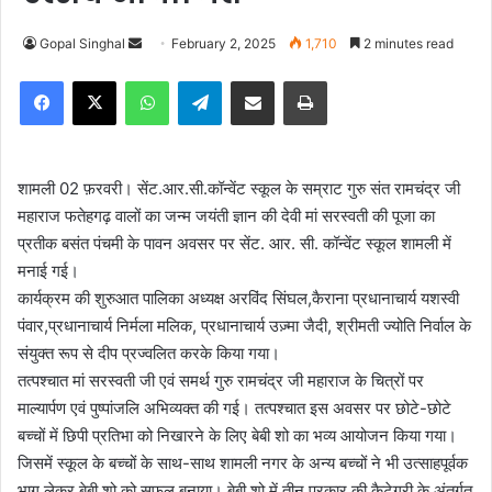
Gopal Singhal
S
February 2, 2025
1,710
2 minutes read
e
Facebook
X
WhatsApp
Telegram
Share via Email
Print
n
d
a
n
शामली 02 फ़रवरी। सेंट.आर.सी.कॉन्वेंट स्कूल के सम्राट गुरु संत रामचंद्र जी
e
महाराज फतेहगढ़ वालों का जन्म जयंती ज्ञान की देवी मां सरस्वती की पूजा का
m
प्रतीक बसंत पंचमी के पावन अवसर पर सेंट. आर. सी. कॉन्वेंट स्कूल शामली में
a
मनाई गई।
i
कार्यक्रम की शुरुआत पालिका अध्यक्ष अरविंद सिंघल,कैराना प्रधानाचार्य यशस्वी
l
पंवार,प्रधानाचार्य निर्मला मलिक, प्रधानाचार्य उज़्मा जैदी, श्रीमती ज्योति निर्वाल के
संयुक्त रूप से दीप प्रज्वलित करके किया गया।
तत्पश्चात मां सरस्वती जी एवं समर्थ गुरु रामचंद्र जी महाराज के चित्रों पर
माल्यार्पण एवं पुष्पांजलि अभिव्यक्त की गई। तत्पश्चात इस अवसर पर छोटे-छोटे
बच्चों में छिपी प्रतिभा को निखारने के लिए बेबी शो का भव्य आयोजन किया गया।
जिसमें स्कूल के बच्चों के साथ-साथ शामली नगर के अन्य बच्चों ने भी उत्साहपूर्वक
भाग लेकर बेबी शो को सफल बनाया। बेबी शो में तीन प्रकार की कैटेगरी के अंतर्गत