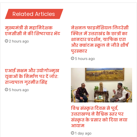
या
Related Articles
सों
से
स्पो
मुख्यमंत्री से महानिदेशक
नेशनल फाइनेंशियल लिटरेसी
र्ट
एनसीसी ने की शिष्टाचार भेंट
क्विज़ में उत्तराखंड के छात्रों का
स
शानदार प्रदर्शन, ग्राफिक एरा
2 hours ago
और क्वांटम स्कूल ने जीते शीर्ष
का
पुरस्कार
ले
ज
5 hours ago
में
एआई सक्षम और उद्योगोन्मुख
सा
युवाओं के निर्माण पर दें जोर:
इ
राज्यपाल गुरमीत सिंह
कि
ल
5 hours ago
की
सु
विश्व संस्कृत दिवस से पूर्व,
वि
उत्तराखण्ड ने वैश्विक स्तर पर
धा
संस्कृत के प्रसार को दिया नया
उ
आयाम
प
1 day ago
ल