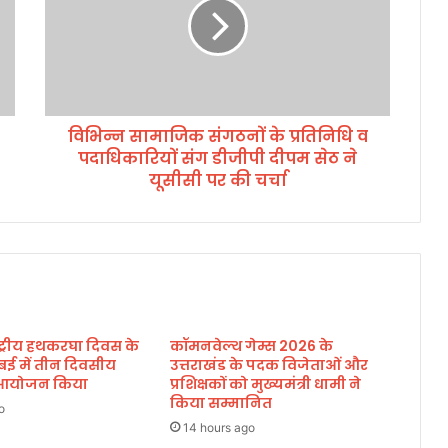
सा
मा
जि
क
सं
ग
विभिन्न सामाजिक संगठनों के प्रतिनिधि व
ठ
पदाधिकारियों संग डीजीपी दीपम सेठ ने
नों
के
यूसीसी पर की चर्चा
प्र
ति
नि
धि
व
प
दा
ाष्ट्रीय हथकरघा दिवस के
कॉमनवेल्थ गेम्स 2026 के
धि
बई में तीन दिवसीय
उत्तराखंड के पदक विजेताओं और
का
का आयोजन किया
प्रशिक्षकों को मुख्यमंत्री धामी ने
रि
किया सम्मानित
यों
o
14 hours ago
सं