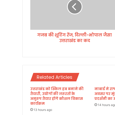
की
शू
टिं
ग
रें
ज
गजब की शूटिंग रेंज, दिल्ली-भोपाल जैसा
,
उत्तराखंड का कद
दि
ल्ली
-
भो
पा
ल
जै
Related Articles
सा
उ
उत्तराखंड को स्किल हब बनाने की
नाबार्ड ने र
त्त
तैयारी, उद्योगों की जरूरतों के
अवसर पर मुं
रा
अनुरूप तैयार होंगे कौशल विकास
प्रदर्शनी 
खं
कार्यक्रम
ड
14 hours ag
13 hours ago
का