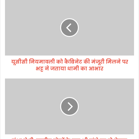
यू
सी
सी
नि
य
मा
व
ली
को
यूसीसी नियमावली को कैबिनेट की मंजूरी मिलने पर
कै
भट्ट ने जताया धामी का आभार
बि
ने
ट
मं
की
शा
मं
ये
जू
ही
री
,
मि
रा
ल
ष्ट्री
ने
य
प
खे