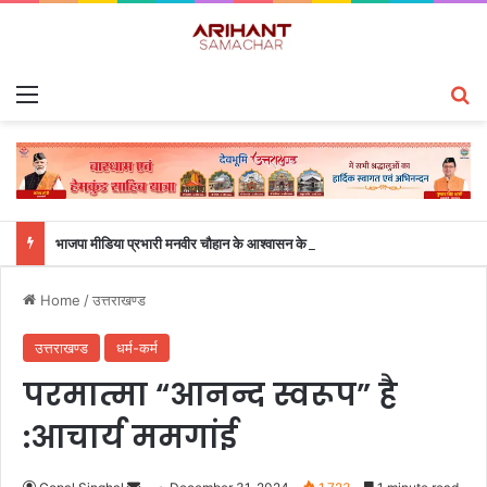
Menu
S
भाजपा मीडिया प्रभारी मनवीर चौहान के आश्वासन के बाद दो सप्ताह से चल रहा महाविद्यालय के छात्रों का धरना समाप्त
Home
/
उत्तराखण्ड
उत्तराखण्ड
धर्म-कर्म
परमात्मा “आनन्द स्वरूप” है
:आचार्य ममगांई