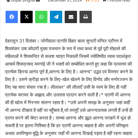
Gopal Singhal
S
December 31, 2024
1,723
1 minute read
e
Facebook
X
WhatsApp
Telegram
Share via Email
Print
n
d
a
n
देहरादून 31 दिसंबर। जोगीवाला प्रगति विहार बाला सुन्दरी मन्दिर प्राँगण में
e
शिवशंकर उषा कोठारी मुख्य यजमान के रूप में तथा कथा से पूर्व पूरी मोहल्ले की
m
महिलाओं ने शिवमन्दिर से कलश यात्रा निकाली जिसमें ज्योतिष्पीठ व्यास पदाल॔कृत
a
आचार्य शिवप्रसाद ममगांई जी नें भक्तों को सम्बोधित करते हुए कहा कि प्रमात्मा की
i
प्रत्येक क्रिया आनंद पूर्ण है,आनन्द के लिए है। आनन्द” उद्भव एवं विस्तार करने के
l
लिए है। उसने क्रीड़ा करने के लिए-खेल खेलने के लिए विनोद और मनोरञ्जन के
लिए यह सारा संसार रचा है। लीलाधर” की लीलाएँ उसी के स्वयं के लिए ही नहीं
प्रत्येक चराचर के आह्लाद और उल्लास प्रदान करने वाली हैं।* प्राणी भी आनन्द
की ही खोज में निरन्तर संलग्न रहता है। *उसे अपनी समझ के अनुसार जहां कहीं
भी आनन्द दीखता है वहीं जा पहुँचता है,जो वस्तुएँ उसे आनन्ददायक लगती हैं उन्हें ही
प्राप्त करने की चेष्टा करता है। सच्चा आनन्द और झूठा आनन्द परखने में भूल हो
सकती है पर इतना निश्चित है कि हर प्राणी आनन्द चाहता है और अपनी परिष्कृत
अथवा अपरिष्कृत बुद्धि के अनुसार जहाँ भी आनन्द दिखाई पड़ता है वहीं रहना चाहता