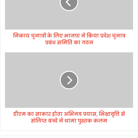
ना
वों
के
लि
ए
निकाय चुनावों के लिए भाजपा ने किया प्रदेश चुनाव
भा
प्रबंध समिति का गठन
ज
पा
ने
डी
कि
ए
या
म
प्र
का
दे
सा
श
का
चु
र
ना
हो
व
ता
प्र
डीएम का साकार होता अभिनव प्रयास, भिक्षावृत्ति से
अ
बं
संलिप्त बच्चे ने थामा पुस्तक कलम
भि
ध
न
स
व