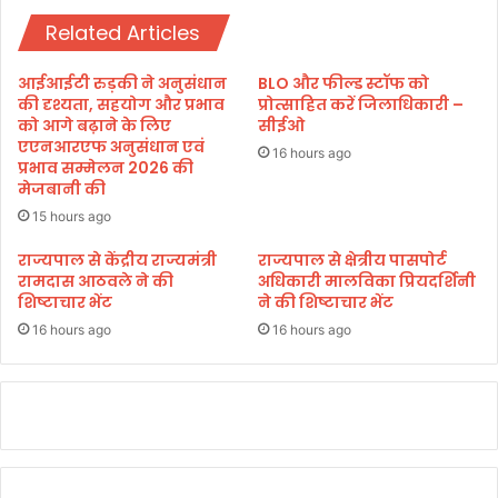
मि
प्र
ति
Related Articles
या
का
स
ग
,
आईआईटी रुड़की ने अनुसंधान
BLO और फील्ड स्टॉफ को
ठ
भि
की दृश्यता, सहयोग और प्रभाव
प्रोत्साहित करें जिलाधिकारी –
न
क्षा
को आगे बढ़ाने के लिए
सीईओ
एएनआरएफ अनुसंधान एवं
वृ
16 hours ago
प्रभाव सम्मेलन 2026 की
त्ति
मेजबानी की
से
सं
15 hours ago
लि
राज्यपाल से केंद्रीय राज्यमंत्री
राज्यपाल से क्षेत्रीय पासपोर्ट
प्त
रामदास आठवले ने की
अधिकारी मालविका प्रियदर्शिनी
ब
शिष्टाचार भेंट
ने की शिष्टाचार भेंट
च्चे
16 hours ago
16 hours ago
ने
था
मा
पु
स्त
क
क
ल