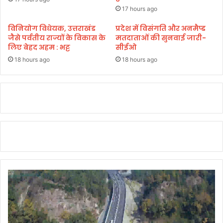
धा
स्वा
17 hours ago
मी
ग
त
विनियोग विधेयक, उत्तराखंड
प्रदेश में विसंगति और अनमैप्ड
जैसे पर्वतीय राज्यों के विकास के
मतदाताओं की सुनवाई जारी-
:
लिए बेहद अहम : भट्ट
सीईओ
सां
स
18 hours ago
18 hours ago
द
म
हें
द्र
भ
ट्ट