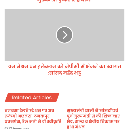
ह
चा
व
नी
न
जा
ने
ए
श
गी
न
कु
व
म्भ
न
न
इ
ग
ले
री
वन नेशन वन इलेक्शन को जेपीसी में भेजने का स्वागत
क्श
:
:सांसद महेंद्र भट्ट
न
मु
को
ख्य
जे
मं
पी
त्री
Related Articles
सी
पु
में
ष्क
भे
बनबसा रेलवे स्टेशन पर अब
मुख्यमंत्री धामी ने सांसदों एवं
र
ज
रुकेगी अछनेरा-टनकपुर
पूर्व मुख्यमंत्री से की शिष्टाचार
सिं
ने
एक्सप्रेस, रेल मंत्री ने दी स्वीकृति
भेंट, राज्य व क्षेत्रीय विकास पर
ह
हुआ मंथन
का
17 hours ago