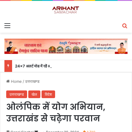
Menu
S
24×7 अलर्ट मोड में रहें अधिकारी-मुख्य सचिव एसईओसी से लगातार जनपदों के साथ समन्वय बनाए रखने के निर्देश
Home
/
उत्तराखण्ड
उत्तराखण्ड
खेल
विदेश
ओलंपिक में योग अभियान,
उत्तराखंड से चढे़गा परवान