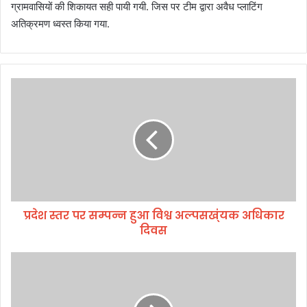
ग्रामवासियों की शिकायत सही पायी गयी. जिस पर टीम द्वारा अवैध प्लाटिंग
अतिक्रमण ध्वस्त किया गया.
प्र
दे
श
स्त
र
प
र
स
म्प
प्रदेश स्तर पर सम्पन्न हुआ विश्व अल्पसख्ंयक अधिकार
न्न
दिवस
हु
आ
वि
ड्र
श्व
ग
अ
फ्री
ल्प
दे