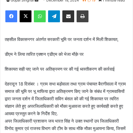
Gopal Singhal
S
December 18, 2024
1,719
1 minute read
e
Facebook
X
WhatsApp
Telegram
Share via Email
Print
n
d
a
n
तहसील विकासनगर अंतर्गत सरकारी भूमि पर जनता दर्शन में मिली शिकायत,
e
m
डीएम ने लिया त्वरित एक्शन एडीएम को भेजा मौक़े पर
a
i
शिकायत सही पाए जाने पर अतिक्रमण पर की गई ध्वस्तीकरण की कार्रवाई
l
देहरादून 18 दिसंबर । ग्राम सभा बड़ोवाला तथा ग्राम पंचायत बैरागीवाला में ग्राम
समाज की भूमि पर भू माफिया द्वारा अतिक्रमण किए जाने के संबंध में ग्रामवासियों
द्वारा जनता दर्शन में जिलाधिकारी सविन बंसल को की गई शिकायत पर त्वरित
संज्ञान लेते हुए अपरजिलाधिकारी को मौका मुआवजा करते हुए कार्यवाही करते हुए
आख्या प्रस्तुत करने के निर्देश दिए.
अपर जिलाधिकारी प्रशासन जय भारत सिंह ने उक्त स्थानों उप जिलाधिकारी
विनोद कुमार एवं राजस्व विभाग की टीम के साथ मौके मौका मुआयना किया, जिसमें