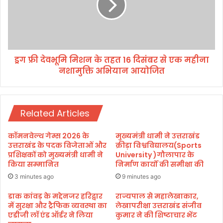
स
व
ख्ं
भू
य
मि
क
मि
अ
श
धि
ड्रग फ्री देवभूमि मिशन के तहत 16 दिसंबर से एक महीना
न
का
नशामुक्ति अभियान आयोजित
के
र
त
दि
ह
व
त
स
Related Articles
1
6
दि
कॉमनवेल्थ गेम्स 2026 के
मुख्यमंत्री धामी ने उत्तराखंड
सं
उत्तराखंड के पदक विजेताओं और
क्रीड़ा विश्वविद्यालय(Sports
ब
प्रशिक्षकों को मुख्यमंत्री धामी ने
University )गौलापार के
किया सम्मानित
निर्माण कार्यों की समीक्षा की
र
से
3 minutes ago
9 minutes ago
ए
क
डाक कांवड़ के मद्देनजर हरिद्वार
राज्यपाल से महालेखाकार,
में सुरक्षा और ट्रैफिक व्यवस्था का
लेखापरीक्षा उत्तराखंड संजीव
म
एडीजी लॉ एंड ऑर्डर ने लिया
कुमार ने की शिष्टाचार भेंट
ही