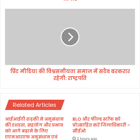
हि
ला
प्रिं
स
ट
मू
मी
हों
डि
की
या
आ
की
र्थि
वि
की
श्व
का
स
आ
प्रिंट मीडिया की विश्वसनीयता समाज में सदैव बरकरार
नी
धा
रहेगी: राष्ट्रपति
य
र
ता
स
मा
Related Articles
ज
में
स
आईआईटी रुड़की ने अनुसंधान
BLO और फील्ड स्टॉफ को
दै
की दृश्यता, सहयोग और प्रभाव
प्रोत्साहित करें जिलाधिकारी –
व
को आगे बढ़ाने के लिए
सीईओ
एएनआरएफ अनुसंधान एवं
ब
3 hours ago