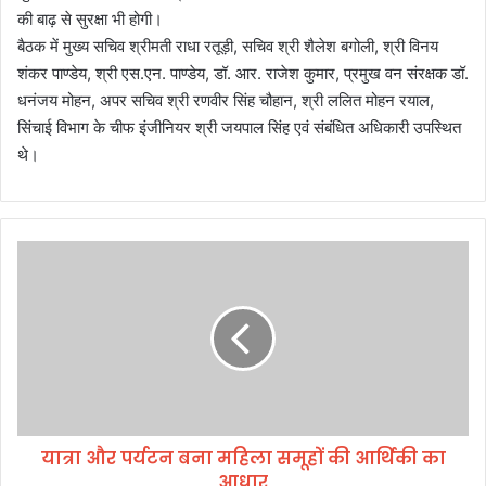
की बाढ़ से सुरक्षा भी होगी।
बैठक में मुख्य सचिव श्रीमती राधा रतूड़ी, सचिव श्री शैलेश बगोली, श्री विनय
शंकर पाण्डेय, श्री एस.एन. पाण्डेय, डॉ. आर. राजेश कुमार, प्रमुख वन संरक्षक डॉ.
धनंजय मोहन, अपर सचिव श्री रणवीर सिंह चौहान, श्री ललित मोहन रयाल,
सिंचाई विभाग के चीफ इंजीनियर श्री जयपाल सिंह एवं संबंधित अधिकारी उपस्थित
थे।
या
त्रा
औ
र
प
र्य
ट
न
ब
यात्रा और पर्यटन बना महिला समूहों की आर्थिकी का
ना
आधार
म