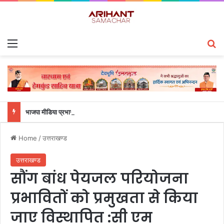
Menu
S
भाजपा मीडिया प्रभारी मनवीर चौहान के आश्वासन के बाद दो सप्ताह से चल रहा महाविद्यालय के छात्रों का धरना समाप्त
Home
/
उत्तराखण्ड
उत्तराखण्ड
सौंग बांध पेयजल परियोजना
प्रभावितों को प्रमुखता से किया
जाए विस्थापित :सी एम