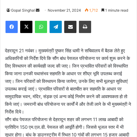
Gopal Singhal
S
November 21, 2024
1,712
1 minute read
e
Facebook
X
WhatsApp
Telegram
Share via Email
Print
n
d
a
n
देहरादून 21 नवंबर। मुख्यमंत्री पुष्कर सिंह धामी ने सचिवालय में बैठक लेते हुए
e
अधिकारियों को निर्देश दिये कि सौंग बांध पेयजल परियोजना पर कार्य शुरू करने के
m
लिए विस्थापन की कार्यवाही जल्द की जाए। जिन प्रभावित परिवारों को विस्थापित
a
किया जाना उनकी यथासंभव सहमति के आधार पर शीघ्र भूमि उपलब्ध कराई
i
जाए। जिन परिवारों को विस्थापन किया जायेगा, उनके लिए सभी मूलभूत सुविधाएं
l
उपलब्ध कराई जाएं। प्रभावित परिवारों से बातचीत कर सहमति के आधार पर
सामुदायिक भवन, मंदिर, संड़क एवं अन्य कोई निर्माण करने की आवश्यकता हो तो
किये जाएं। जमरानी बांध परियोजना पर कार्यों में और तेजी लाने के भी मुख्यमंत्री ने
निर्देश दिये।
सौंग बांध पेयजल परियोजना से देहरादून शहर की लगभग 11 लाख आबादी को
प्रतिदिन 150 एम.एल.डी. पेयजल की आपूर्ति होगी। जिससे भूजल स्तर में भी
सुधार होगा। बांध के डाउनस्ट्रीम में स्थित 10 गांवों की लगभग 15 हजार आबादी