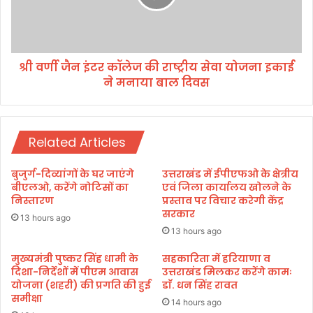
ब
इं
गौ
ट
ली
र
ने
कॉ
कि
श्री वर्णी जैन इंटर कॉलेज की राष्ट्रीय सेवा योजना इकाई
ले
या
ने मनाया बाल दिवस
ज
नि
की
री
रा
क्ष
ष्ट्री
ण
Related Articles
य
से
वा
बुजुर्ग-दिव्यांगों के घर जाएंगे
उत्तराखंड में ईपीएफओ के क्षेत्रीय
यो
बीएलओ, करेंगे नोटिसों का
एवं जिला कार्यालय खोलने के
ज
निस्तारण
प्रस्ताव पर विचार करेगी केंद्र
सरकार
ना
13 hours ago
इ
13 hours ago
का
ई
मुख्यमंत्री पुष्कर सिंह धामी के
सहकारिता में हरियाणा व
दिशा-निर्देशों में पीएम आवास
उत्तराखंड मिलकर करेंगे कामः
ने
योजना (शहरी) की प्रगति की हुई
डाॅ. धन सिंह रावत
म
समीक्षा
ना
14 hours ago