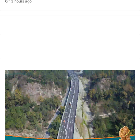
या
13 hours ago
बा
ल
दि
व
स