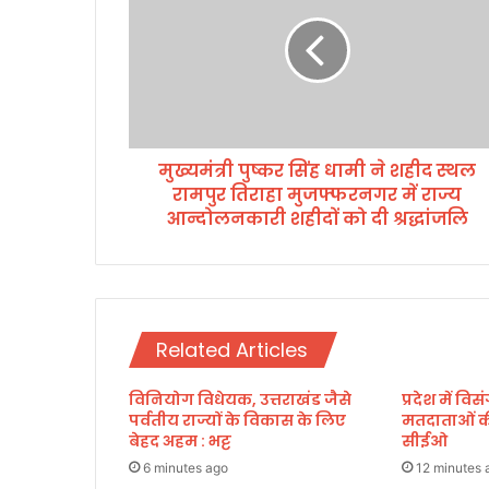
मं
त्री
पु
ष्क
र
सिं
ह
मुख्यमंत्री पुष्कर सिंह धामी ने शहीद स्थल
धा
रामपुर तिराहा मुजफ्फरनगर में राज्य
मी
ने
आन्दोलनकारी शहीदों को दी श्रद्धांजलि
श
ही
द
स्थ
ल
Related Articles
रा
म
विनियोग विधेयक, उत्तराखंड जैसे
प्रदेश में व
पु
पर्वतीय राज्यों के विकास के लिए
मतदाताओं क
र
बेहद अहम : भट्ट
सीईओ
ति
रा
6 minutes ago
12 minutes 