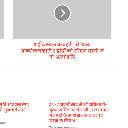
द
स्थ
ल
क
च
ह
री
शहीद स्थल कचहरी, में राज्य
,
आन्दोलनकारी शहीदों को सीएम धामी ने
में
रा
दी श्रद्धांजलि
ज्य
आ
न्दो
ल
न
का
री
िसंगति और अनमैप्ड
24×7 अलर्ट मोड में रहें अधिकारी-
श
ी सुनवाई जारी-
मुख्य सचिव एसईओसी से लगातार
ही
जनपदों के साथ समन्वय बनाए
दों
रखने के निर्देश
को
ago
27 minutes ago