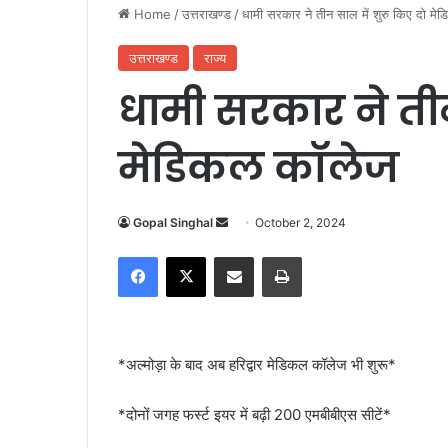
Home
/
उत्तराखण्ड
/
धामी सरकार ने तीन साल में शुरु किए दो म
उत्तराखण्ड
राज्य
धामी सरकार ने तीन
मेडिकल कॉलेज
Gopal Singhal
S
October 2, 2024
e
Facebook
X
Share via Email
Print
n
d
a
n
*अल्मोड़ा के बाद अब हरिद्वार मेडिकल कॉलेज भी शुरू*
e
m
*दोनों जगह फर्स्ट इयर में बढ़ी 200 एमबीबीएस सीटें*
a
i