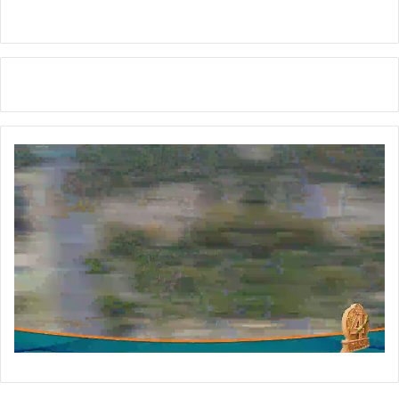
नि
री
क्ष
ण