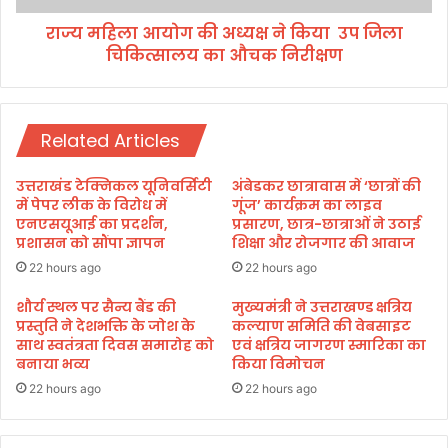
की
राज्य महिला आयोग की अध्यक्ष ने किया उप जिला
अ
चिकित्सालय का औचक निरीक्षण
ध्य
क्ष
ने
कि
Related Articles
या
उ
उत्तराखंड टेक्निकल यूनिवर्सिटी
अंबेडकर छात्रावास में ‘छात्रों की
प
में पेपर लीक के विरोध में
गूंज’ कार्यक्रम का लाइव
जि
एनएसयूआई का प्रदर्शन,
प्रसारण, छात्र-छात्राओं ने उठाई
प्रशासन को सौंपा ज्ञापन
शिक्षा और रोजगार की आवाज
ला
चि
22 hours ago
22 hours ago
कि
त्सा
शौर्य स्थल पर सैन्य बैंड की
मुख्यमंत्री ने उत्तराखण्ड क्षत्रिय
प्रस्तुति ने देशभक्ति के जोश के
कल्याण समिति की वेबसाइट
ल
साथ स्वतंत्रता दिवस समारोह को
एवं क्षत्रिय जागरण स्मारिका का
य
बनाया भव्य
किया विमोचन
का
औ
22 hours ago
22 hours ago
च
क