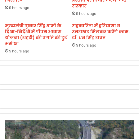
सरकार
र
9 hours ago
डी
9 hours ago
ए
म
मुख्यमंत्री पुष्कर सिंह धामी के
सहकारिता में हरियाणा व
दिशा-निर्देशों में पीएम आवास
उत्तराखंड मिलकर करेंगे कामः
ने
योजना (शहरी) की प्रगति की हुई
डाॅ. धन सिंह रावत
मॉ
समीक्षा
ल
9 hours ago
प
9 hours ago
र
ल
गा
या
जु
र्मा
ना