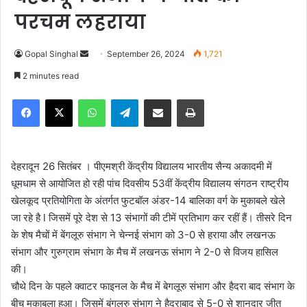
परचम लहराया
Gopal Singhal
S
September 26, 2024
1,721
e
2 minutes read
n
Facebook
X
WhatsApp
Telegram
Share via Email
Print
d
a
n
e
देहरादून 26 सितंबर । पीएमश्री केंद्रीय विद्यालय भारतीय सैन्य अकादमी में
m
धूमधाम से आयोजित हो रही पांच दिवसीय 53वीं केंद्रीय विद्यालय संगठन राष्ट्रीय
a
खेलकूद प्रतियोगिता के अंतर्गत फुटबॉल अंडर-14 बालिका वर्ग के मुकाबले खे
ले
i
जा रहे है l जिसमें पूरे देश से 13 संभागों की टीमें प्रतिभाग कर रहीं हैं। तीसरे दिन
l
के शेष मैचों में बेंगलूरु संभाग ने चेन्नई संभाग को 3-0 से हराया और लखनऊ
संभाग और गुरुग्राम संभाग के मैच में लखनऊ संभाग ने 2-0 से विजय हासिल
की।
चौथे दिन के पहले क्वाटर फाइनल के मैच में बेगलूरु संभाग और हैदरा बाद संभाग के
बीच मुकाबला हुआ। जिसमें बंगलुरु संभाग ने हैदराबाद से 5-0 से शानदार जीत