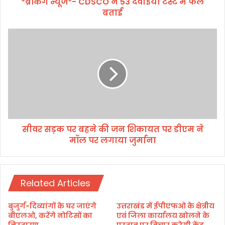
*ब्रेकिंग न्यूज*- CDSCO ने 53 दवाईयां टेस्ट में फेल
D
बताईं
S
C
O
सी
ने
व
5
र
3
स
द
ड़
वा
क
ई
प
यां
र
टे
ब
स्ट
सीवर सड़क पर बहने की जन शिकायत पर डीएम ने
ह
में
मॉल पर लगाया जुर्माना
ने
फे
की
ल
ज
ब
न
ता
Related Articles
शि
ईं
का
य
बुजुर्ग-दिव्यांगों के घर जाएंगे
उत्तराखंड में ईपीएफओ के क्षेत्रीय
त
बीएलओ, करेंगे नोटिसों का
एवं जिला कार्यालय खोलने के
प
निस्तारण
प्रस्ताव पर विचार करेगी केंद्र