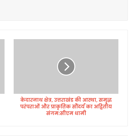
के
दा
र
ना
थ
क्षे
त्र
,
उ
केदारनाथ क्षेत्र, उत्तराखंड की आस्था, समृद्ध
त्त
परंपराओं और प्राकृतिक सौंदर्य का अद्वितीय
रा
खं
संगम:सीएम धामी
ड
की
आ