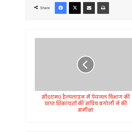
Facebook
X
Share via Email
Print
Share
सी
०
ए
म
०
है
ल्प
ला
इ
सी०एम० हैल्पलाइन में पेयजल विभाग की
न
प्राप्त शिकायतों की सचिव बगोली ने की
में
पे
समीक्षा
य
ज
ल