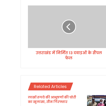
उ
त्त
रा
खं
ड
में
नि
र्मि
त
उत्तराखंड में निर्मित 13 दवाइओं के सैंपल
1
फेल
3
द
वा
इ
ओं
के
Related Articles
सैं
प
लाखों रूपये की आभूषणों की चोरी
ल
का खुलासा, तीन गिरफ्तार
फे