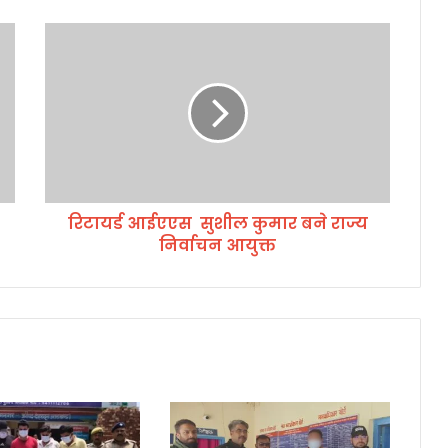
रि
टा
य
र्ड
आ
ई
ए
ए
स
रिटायर्ड आईएएस सुशील कुमार बने राज्य
निर्वाचन आयुक्त
सु
शी
ल
कु
मा
र
ब
ने
रा
ज्य