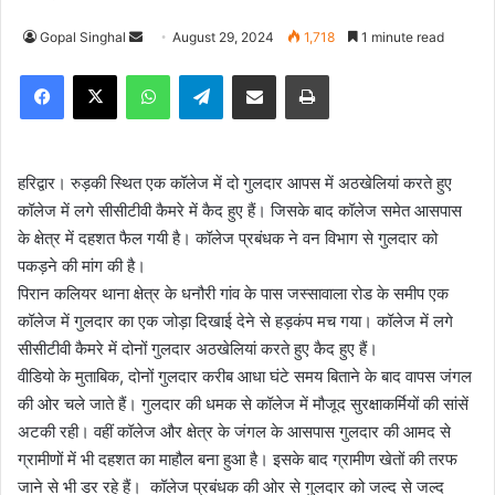
Gopal Singhal
S
August 29, 2024
1,718
1 minute read
e
Facebook
X
WhatsApp
Telegram
Share via Email
Print
n
d
a
n
हरिद्वार। रुड़की स्थित एक कॉलेज में दो गुलदार आपस में अठखेलियां करते हुए
e
कॉलेज में लगे सीसीटीवी कैमरे में कैद हुए हैं। जिसके बाद कॉलेज समेत आसपास
m
के क्षेत्र में दहशत फैल गयी है। कॉलेज प्रबंधक ने वन विभाग से गुलदार को
a
पकड़ने की मांग की है।
i
पिरान कलियर थाना क्षेत्र के धनौरी गांव के पास जस्सावाला रोड के समीप एक
l
कॉलेज में गुलदार का एक जोड़ा दिखाई देने से हड़कंप मच गया। कॉलेज में लगे
सीसीटीवी कैमरे में दोनों गुलदार अठखेलियां करते हुए कैद हुए हैं।
वीडियो के मुताबिक, दोनों गुलदार करीब आधा घंटे समय बिताने के बाद वापस जंगल
की ओर चले जाते हैं। गुलदार की धमक से कॉलेज में मौजूद सुरक्षाकर्मियों की सांसें
अटकी रही। वहीं कॉलेज और क्षेत्र के जंगल के आसपास गुलदार की आमद से
ग्रामीणों में भी दहशत का माहौल बना हुआ है। इसके बाद ग्रामीण खेतों की तरफ
जाने से भी डर रहे हैं। कॉलेज प्रबंधक की ओर से गुलदार को जल्द से जल्द