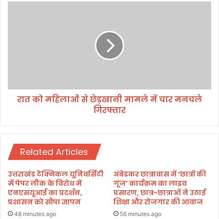
क
रा
र
त
फ
को
रा
म
र
हि
क
ला
मे
ओं
टी
से
सं
छे
चा
रात को महिलाओं से छेड़खानी मामले में चार मनचले
ड़
ल
गिरफ्तार
खा
क
नी
यू
मा
पी
म
से
Related Articles
ले
गि
में
र
चा
उत्तराखंड टेक्निकल यूनिवर्सिटी
अंबेडकर छात्रावास में ‘छात्रों की
फ्ता
र
में पेपर लीक के विरोध में
गूंज’ कार्यक्रम का लाइव
र
म
एनएसयूआई का प्रदर्शन,
प्रसारण, छात्र-छात्राओं ने उठाई
प्रशासन को सौंपा ज्ञापन
शिक्षा और रोजगार की आवाज
न
च
48 minutes ago
56 minutes ago