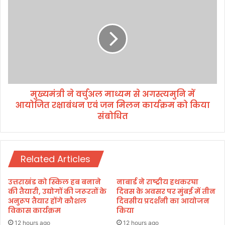
हीं
ख्य
को
मं
ई
त्री
मं
ने
दि
व
रः
र्चु
धा
अ
मी
ल
मुख्यमंत्री ने वर्चुअल माध्यम से अगस्त्यमुनि में
मा
आयोजित रक्षाबंधन एवं जन मिलन कार्यक्रम को किया
ध्य
म
संबोधित
से
अ
ग
स्त्य
Related Articles
मु
नि
उत्तराखंड को स्किल हब बनाने
नाबार्ड ने राष्ट्रीय हथकरघा
में
की तैयारी, उद्योगों की जरूरतों के
दिवस के अवसर पर मुंबई में तीन
आ
अनुरूप तैयार होंगे कौशल
दिवसीय प्रदर्शनी का आयोजन
यो
विकास कार्यक्रम
किया
जि
12 hours ago
12 hours ago