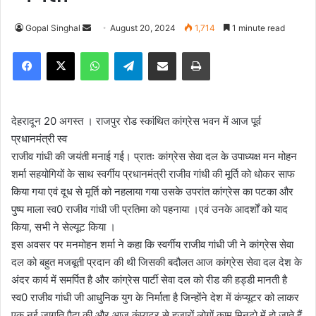
Gopal Singhal
S
August 20, 2024
1,714
1 minute read
e
Facebook
X
WhatsApp
Telegram
Share via Email
Print
n
d
a
n
देहरादून 20 अगस्त । राजपुर रोड स्कांथित कांग्रेस भवन में आज पूर्व
e
प्रधानमंत्री स्व
m
राजीव गांधी की जयंती मनाई गई। प्रातः कांग्रेस सेवा दल के उपाध्यक्ष मन मोहन
a
शर्मा सहयोगियों के साथ स्वर्गीय प्रधानमंत्री राजीव गांधी की मूर्ति को धोकर साफ
i
किया गया एवं दूध से मूर्ति को नहलाया गया उसके उपरांत कांग्रेस का पटका और
l
पुष्प माला स्व0 राजीव गांधी जी प्रतिमा को पहनाया ।एवं उनके आदर्शों को याद
किया, सभी ने सेल्यूट किया ।
इस अवसर पर मनमोहन शर्मा ने कहा कि स्वर्गीय राजीव गांधी जी ने कांग्रेस सेवा
दल को बहुत मजबूती प्रदान की थी जिसकी बदौलत आज कांग्रेस सेवा दल देश के
अंदर कार्य में समर्पित है और कांग्रेस पार्टी सेवा दल को रीड की हड्डी मानती है
स्व0 राजीव गांधी जी आधुनिक युग के निर्माता है जिन्होंने देश में कंप्यूटर को लाकर
एक नई जागृति पैदा की और आज कंप्यूटर से हजारों लोगों काम मिनटो में हो जाते हैं