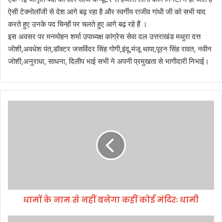
ऐसी टेक्नोलॉजी से देश आगे बढ़ रहा है और स्वर्गीय राजीव गांधी जी को सभी याद
करते हुए उनके पद चिन्हों पर चलते हुए आगे बढ़ रहे हैं ।
इस अवसर पर मनमोहन शर्मा उपाध्यक्ष कांग्रेस सेवा दल उत्तराखंड मथुरा दत्त
जोशी,अवधेश पंत,डॉक्टर जसविंदर सिंह गोगी,इंदू,मंजू थापा,पूरन सिंह रावत, नवीन
जोशी,अनुराधा, साधना, दिलीप भाई सभी ने अपनी प्रमुखता से भागीदारी निभाई।
धा
मों
के
ना
म
से
न
हीं
ब
धामों के नाम से नहीं बनेगा कहीं कोई मंदिरः धामी
ने
गा
क
मु