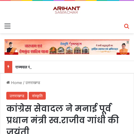
Menu
S
राज्यपाल से महालेखाकार, लेखापरीक्षा उत्तराखंड संजीव कुमार ने की शिष्टाचार भेंट
Home
/
उत्तराखण्ड
उत्तराखण्ड
संस्कृति
कांग्रेस सेवादल ने मनाई पूर्व
प्रधान मंत्री स्व.राजीव गांधी की
जयंती