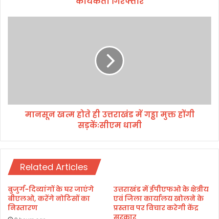
कार्यकर्ता गिरफ्तार
र्श
न
मा
क
न
र
सू
र
न
हे
ख
ए
त्म
न
हो
ए
ते
स
ही
यू
मानसून खत्म होते ही उत्तराखंड में गड्ढा मुक्त होंगी
उ
आ
सड़केंःसीएम धामी
त्त
ई
रा
का
खं
र्य
ड
क
Related Articles
में
र्ता
ग
गि
ड्ढा
बुजुर्ग-दिव्यांगों के घर जाएंगे
उत्तराखंड में ईपीएफओ के क्षेत्रीय
र
मु
बीएलओ, करेंगे नोटिसों का
एवं जिला कार्यालय खोलने के
फ्ता
क्त
निस्तारण
प्रस्ताव पर विचार करेगी केंद्र
र
सरकार
हों