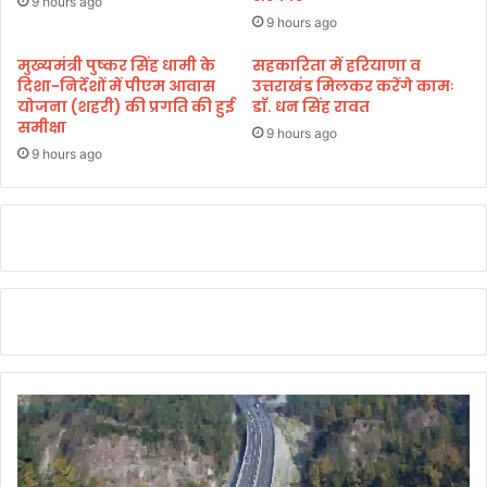
9 hours ago
गी
9 hours ago
स
ड़
मुख्यमंत्री पुष्कर सिंह धामी के
सहकारिता में हरियाणा व
दिशा-निर्देशों में पीएम आवास
उत्तराखंड मिलकर करेंगे कामः
केंः
योजना (शहरी) की प्रगति की हुई
डाॅ. धन सिंह रावत
सी
समीक्षा
ए
9 hours ago
म
9 hours ago
धा
मी