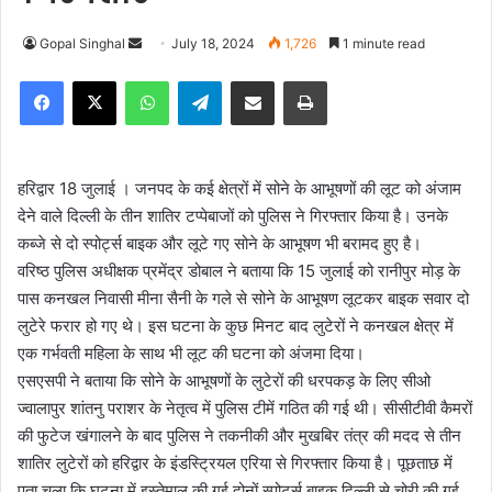
Gopal Singhal
S
July 18, 2024
1,726
1 minute read
e
Facebook
X
WhatsApp
Telegram
Share via Email
Print
n
d
a
n
हरिद्वार 18 जुलाई । जनपद के कई क्षेत्रों में सोने के आभूषणों की लूट को अंजाम
e
देने वाले दिल्ली के तीन शातिर टप्पेबाजों को पुलिस ने गिरफ्तार किया है। उनके
m
कब्जे से दो स्पोर्ट्स बाइक और लूटे गए सोने के आभूषण भी बरामद हुए है।
a
वरिष्ठ पुलिस अधीक्षक प्रमेंद्र डोबाल ने बताया कि 15 जुलाई को रानीपुर मोड़ के
i
पास कनखल निवासी मीना सैनी के गले से सोने के आभूषण लूटकर बाइक सवार दो
l
लुटेरे फरार हो गए थे। इस घटना के कुछ मिनट बाद लुटेरों ने कनखल क्षेत्र में
एक गर्भवती महिला के साथ भी लूट की घटना को अंजमा दिया।
एसएसपी ने बताया कि सोने के आभूषणों के लुटेरों की धरपकड़ के लिए सीओ
ज्वालापुर शांतनु पराशर के नेतृत्व में पुलिस टीमें गठित की गई थी। सीसीटीवी कैमरों
की फुटेज खंगालने के बाद पुलिस ने तकनीकी और मुखबिर तंत्र की मदद से तीन
शातिर लुटेरों को हरिद्वार के इंडस्ट्रियल एरिया से गिरफ्तार किया है। पूछताछ में
पता चला कि घटना में इस्तेमाल की गई दोनों स्पोर्ट्स बाइक दिल्ली से चोरी की गई