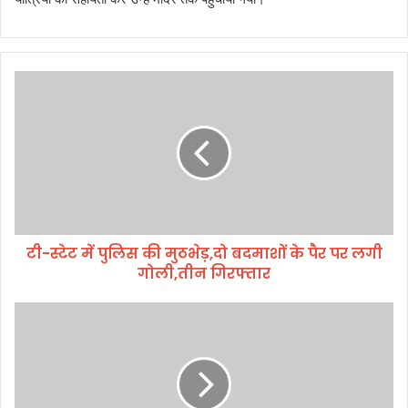
टी
-
स्टे
ट
में
पु
लि
स
की
टी-स्टेट में पुलिस की मुठभेड़,दो बदमाशों के पैर पर लगी
मु
गोली,तीन गिरफ्तार
ठ
भे
ड़
पिं
,
ज
दो
रे
ब
में
द
कै
मा
द