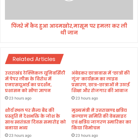
शों
हु
के
आ
पै
आ
र
पिंजरे में कैद हुआ आदमखोर,मासूम पर हमला कर ली
द
प
थी जान
म
र
खो
ल
र
गी
,
गो
Related Articles
मा
ली
सू
,
म
उत्तराखंड टेक्निकल यूनिवर्सिटी
अंबेडकर छात्रावास में ‘छात्रों की
ती
प
में पेपर लीक के विरोध में
गूंज’ कार्यक्रम का लाइव
न
र
एनएसयूआई का प्रदर्शन,
प्रसारण, छात्र-छात्राओं ने उठाई
गि
प्रशासन को सौंपा ज्ञापन
शिक्षा और रोजगार की आवाज
ह
र
म
23 hours ago
23 hours ago
फ्ता
ला
र
क
शौर्य स्थल पर सैन्य बैंड की
मुख्यमंत्री ने उत्तराखण्ड क्षत्रिय
प्रस्तुति ने देशभक्ति के जोश के
कल्याण समिति की वेबसाइट
र
साथ स्वतंत्रता दिवस समारोह को
एवं क्षत्रिय जागरण स्मारिका का
ली
बनाया भव्य
किया विमोचन
थी
जा
23 hours ago
23 hours ago