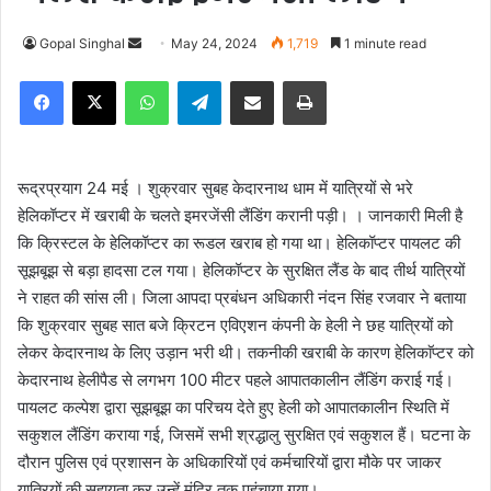
Gopal Singhal
S
May 24, 2024
1,719
1 minute read
e
Facebook
X
WhatsApp
Telegram
Share via Email
Print
n
d
a
n
रूद्रप्रयाग 24 मई । शुक्रवार सुबह केदारनाथ धाम में यात्रियों से भरे
e
हेलिकॉप्टर में खराबी के चलते इमरजेंसी लैंडिंग करानी पड़ी। । जानकारी मिली है
m
कि क्रिस्टल के हेलिकॉप्टर का रूडल खराब हो गया था। हेलिकॉप्टर पायलट की
a
सूझबूझ से बड़ा हादसा टल गया। हेलिकॉप्टर के सुरक्षित लैंड के बाद तीर्थ यात्रियों
i
ने राहत की सांस ली। जिला आपदा प्रबंधन अधिकारी नंदन सिंह रजवार ने बताया
l
कि शुक्रवार सुबह सात बजे क्रिटन एविएशन कंपनी के हेली ने छह यात्रियों को
लेकर केदारनाथ के लिए उड़ान भरी थी। तकनीकी खराबी के कारण हेलिकाॅप्टर को
केदारनाथ हेलीपैड से लगभग 100 मीटर पहले आपातकालीन लैंडिंग कराई गई।
पायलट कल्पेश द्वारा सूझबूझ का परिचय देते हुए हेली को आपातकालीन स्थिति में
सकुशल लैंडिंग कराया गई, जिसमें सभी श्रद्धालु सुरक्षित एवं सकुशल हैं। घटना के
दौरान पुलिस एवं प्रशासन के अधिकारियों एवं कर्मचारियों द्वारा मौके पर जाकर
यात्रियों की सहायता कर उन्हें मंदिर तक पहुंचाया गया।