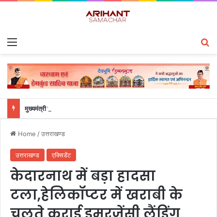
Menu
S
मुख्यमंत्री ने हर घर तिरंगा यात्रा कार्यक्रम में किया प्रतिभाग
Home
/
उत्तराखण्ड
उत्तराखण्ड
एक्सिडेंट
केदारनाथ में बड़ा हादसा
टला,हेलिकॉप्टर में खराबी के
चलते कराई इमरजेंसी लैंडिंग