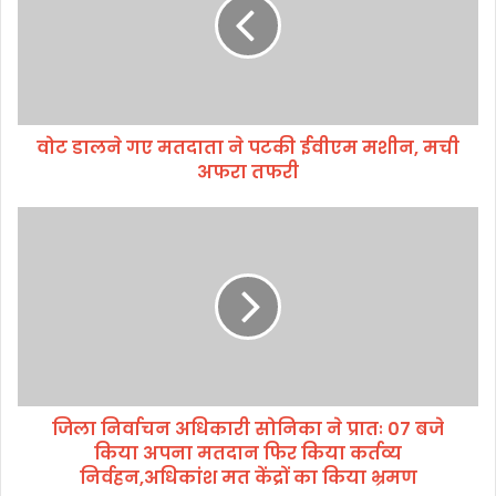
ल
ने
ग
ए
म
त
वोट डालने गए मतदाता ने पटकी ईवीएम मशीन, मची
दा
अफरा तफरी
ता
ने
प
जि
ट
ला
की
नि
ई
र्वा
वी
च
ए
न
म
अ
म
धि
शी
का
न
जिला निर्वाचन अधिकारी सोनिका ने प्रातः 07 बजे
री
,
किया अपना मतदान फिर किया कर्तव्य
सो
म
नि
निर्वहन,अधिकांश मत केंद्रों का किया भ्रमण
ची