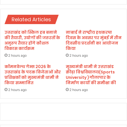
का
अ
ने
फ
प्रा
रा
तः
Related Articles
त
0
फ
7
उत्तराखंड को स्किल हब बनाने
नाबार्ड ने राष्ट्रीय हथकरघा
री
ब
की तैयारी, उद्योगों की जरूरतों के
दिवस के अवसर पर मुंबई में तीन
जे
अनुरूप तैयार होंगे कौशल
दिवसीय प्रदर्शनी का आयोजन
कि
विकास कार्यक्रम
किया
या
2 hours ago
2 hours ago
अ
प
कॉमनवेल्थ गेम्स 2026 के
मुख्यमंत्री धामी ने उत्तराखंड
उत्तराखंड के पदक विजेताओं और
क्रीड़ा विश्वविद्यालय(Sports
ना
प्रशिक्षकों को मुख्यमंत्री धामी ने
University )गौलापार के
म
किया सम्मानित
निर्माण कार्यों की समीक्षा की
त
दा
2 hours ago
2 hours ago
न
फि
र
कि
या
क