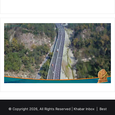
र्त
व्य
नि
र्व
ह
न
,
अ
धि
कां
श
म
त
कें
द्रों
का
कि
या
भ्र
म
© Copyright 2026, All Rights Reserved | Khabar Inbox |
Best
ण