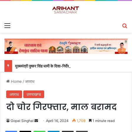
Menu
S
मुख्यमंत्री पुष्कर सिंह धामी के दिशा-निर्देशों में पीएम आवास योजना (शहरी) की प्रगति की हुई समीक्षा
Home
/
अपराध
अपराध
उत्तराखण्ड
दो चोर गिरफ्तार, माल बरामद
Gopal Singhal
S
April 16, 2024
1,708
1 minute read
e
Facebook
X
WhatsApp
Telegram
Share via Email
Print