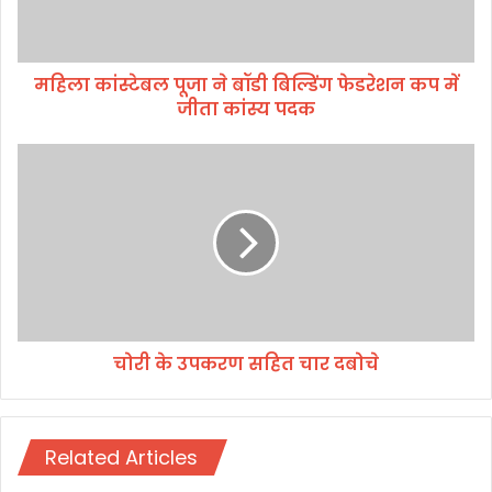
ल
पू
जा
महिला कांस्टेबल पूजा ने बॉडी बिल्डिंग फेडरेशन कप में
ने
जीता कांस्य पदक
बॉ
डी
बि
चो
ल्डिं
री
ग
के
फे
उ
ड
प
रे
क
श
र
न
ण
क
स
प
चोरी के उपकरण सहित चार दबोचे
हि
में
त
जी
चा
ता
र
कां
Related Articles
द
स्य
बो