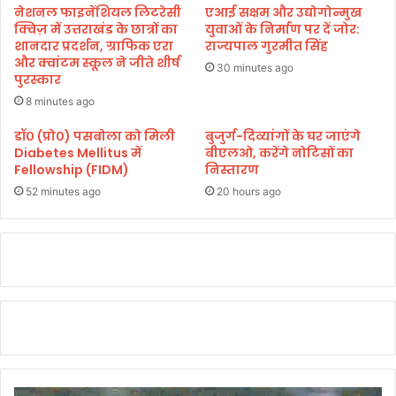
प
चे
नेशनल फाइनेंशियल लिटरेसी
एआई सक्षम और उद्योगोन्मुख
द
क्विज़ में उत्तराखंड के छात्रों का
युवाओं के निर्माण पर दें जोर:
क
शानदार प्रदर्शन, ग्राफिक एरा
राज्यपाल गुरमीत सिंह
और क्वांटम स्कूल ने जीते शीर्ष
30 minutes ago
पुरस्कार
8 minutes ago
डॉ० (प्रो०) पसबोला को मिली
बुजुर्ग-दिव्यांगों के घर जाएंगे
Diabetes Mellitus में
बीएलओ, करेंगे नोटिसों का
Fellowship (FIDM)
निस्तारण
52 minutes ago
20 hours ago