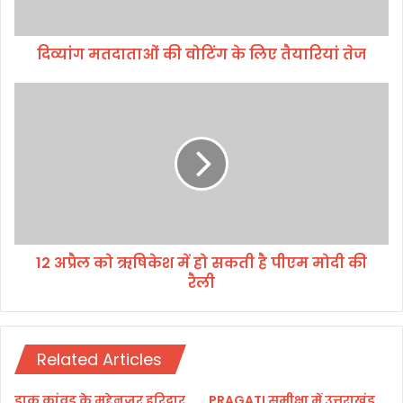
ओं
की
दिव्यांग मतदाताओं की वोटिंग के लिए तैयारियां तेज
वो
टिं
ग
1
के
2
लि
अ
ए
प्रै
तै
ल
या
को
रि
ऋ
यां
षि
ते
के
12 अप्रैल को ऋषिकेश में हो सकती है पीएम मोदी की
ज
श
रैली
में
हो
स
क
Related Articles
ती
है
पी
डाक कांवड़ के मद्देनजर हरिद्वार
PRAGATI समीक्षा में उत्तराखंड