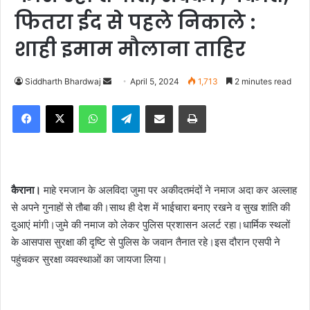
फितरा ईद से पहले निकाले :
शाही इमाम मौलाना ताहिर
Siddharth Bhardwaj
S
April 5, 2024
1,713
2 minutes read
e
Facebook
X
WhatsApp
Telegram
Share via Email
Print
n
d
a
n
e
कैराना।
माहे रमजान के अलविदा जुमा पर अकीदतमंदों ने नमाज अदा कर अल्लाह
m
से अपने गुनाहों से तौबा की।साथ ही देश में भाईचारा बनाए रखने व सुख शांति की
a
दुआएं मांगी।जुमे की नमाज को लेकर पुलिस प्रशासन अलर्ट रहा।धार्मिक स्थलों
i
के आसपास सुरक्षा की दृष्टि से पुलिस के जवान तैनात रहे।इस दौरान एसपी ने
l
पहुंचकर सुरक्षा व्यवस्थाओं का जायजा लिया।